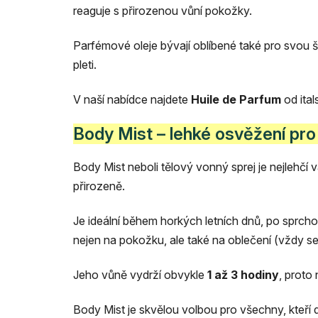
reaguje s přirozenou vůní pokožky.
Parfémové oleje bývají oblíbené také pro svou š
pleti.
V naší nabídce najdete
Huile de Parfum
od ita
Body Mist – lehké osvěžení pr
Body Mist neboli tělový vonný sprej je nejlehčí
přirozeně.
Je ideální během horkých letních dnů, po sprch
nejen na pokožku, ale také na oblečení (vždy s
Jeho vůně vydrží obvykle
1 až 3 hodiny
, proto
Body Mist je skvělou volbou pro všechny, kteří d