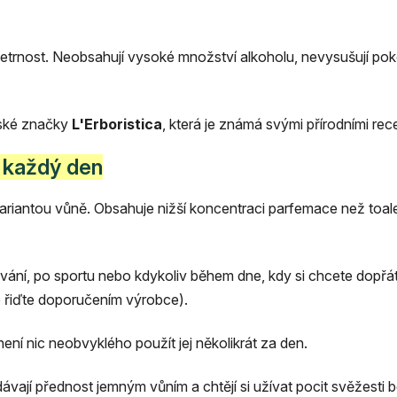
etrnost. Neobsahují vysoké množství alkoholu, nevysušují pokož
lské značky
L'Erboristica
, která je známá svými přírodními re
o každý den
 variantou vůně. Obsahuje nižší koncentraci parfemace než toa
ování, po sportu nebo kdykoliv během dne, kdy si chcete dopřá
e řiďte doporučením výrobce).
 není nic neobvyklého použít jej několikrát za den.
ávají přednost jemným vůním a chtějí si užívat pocit svěžesti b