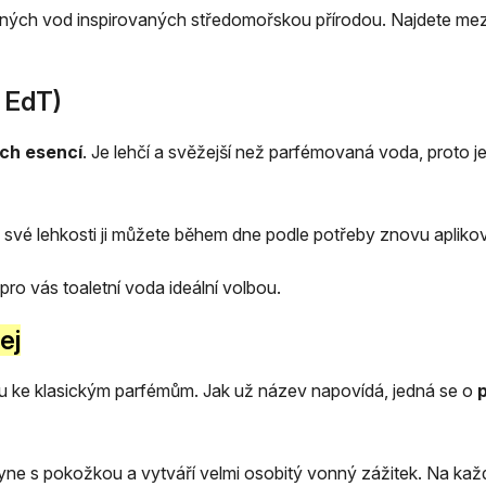
ných vod inspirovaných středomořskou přírodou. Najdete mezi
– EdT)
ch esencí
. Je lehčí a svěžejší než parfémovaná voda, proto 
y své lehkosti ji můžete během dne podle potřeby znovu aplikov
ro vás toaletní voda ideální volbou.
ej
ivu ke klasickým parfémům. Jak už název napovídá, jedná se o
lyne s pokožkou a vytváří velmi osobitý vonný zážitek. Na kaž