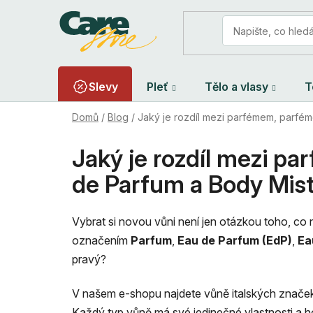
Přejít
na
obsah
Slevy
Pleť
Tělo a vlasy
T
Domů
/
Blog
/
Jaký je rozdíl mezi parfémem, parfém
Jaký je rozdíl mezi p
de Parfum a Body Mis
Vybrat si novou vůni není jen otázkou toho, co ná
označením
Parfum
,
Eau de Parfum (EdP)
,
Ea
pravý?
V našem e-shopu najdete vůně italských znač
Každý typ vůně má své jedinečné vlastnosti a hod