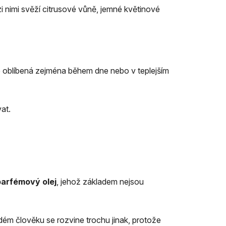
 nimi svěží citrusové vůně, jemné květinové
je oblíbená zejména během dne nebo v teplejším
at.
parfémový olej
, jehož základem nejsou
dém člověku se rozvine trochu jinak, protože