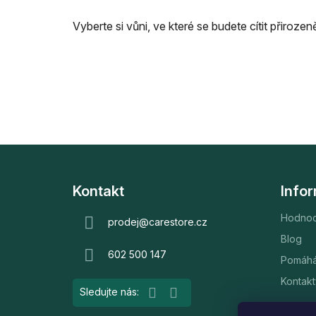
Vyberte si vůni, ve které se budete cítit přiroz
Z
á
Kontakt
Info
p
Hodnoc
a
prodej
@
carestore.cz
t
Blog
602 500 147
í
Pomáh
Kontakt