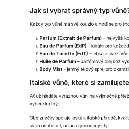
Jak si vybrat správný typ vůně
Každý typ vůně má své kouzlo a hodí se pro jino
Parfum (Extrait de Parfum)
– nejvyšší k
Eau de Parfum (EdP)
– ideální pro každod
Eau de Toilette (EdT)
– lehká a svěží vů
Huile de Parfum
– parfémový olej bez vys
Body Mist
– jemný tělový sprej pro okamži
Italské vůně, které si zamilujet
Ať už hledáte výraznou vůni na výjimečné přílež
vybere každý.
Obě značky spojuje láska k italské přírodě, kva
svou osobnost, náladu i jedinečný styl.