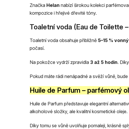
Značka
Helan
nabízí širokou kolekci parfémova
kompozice i hřejivé dřevité tóny.
Toaletní voda (Eau de Toilette 
Toaletní voda obsahuje přibližně
5–15 % vonný
počasí.
Na pokožce vydrží zpravidla
3 až 5 hodin
. Dík
Pokud máte rádi nenápadné a svěží vůně, bude p
Huile de Parfum – parfémový ol
Huile de Parfum představuje elegantní alternat
alkoholové složky, ale kvalitní kosmetické oleje.
Díky tomu se vůně uvolňuje pomaleji, krásně sp