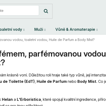
oaletní vody
Muži
Vůně & Aromaterapie
ovanou vodou, toaletní vodou, Huile de Parfum a Body Mist?
arfémem, parfémovanou vodou, 
t?
m krásně voní. Důležitou roli hraje také typ vůně, její intenzi
u de Toilette (EdT)
,
Huile de Parfum
nebo
Body Mist
. Co 
ek
Helan
a
L'Erboristica
, které spojují kvalitní ingredience, pří
í se pro jinou příležitost.