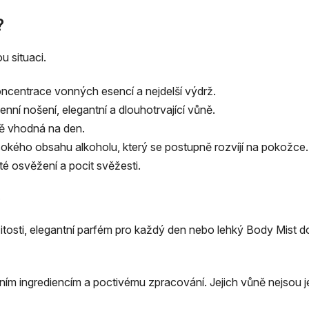
?
u situaci.
oncentrace vonných esencí a nejdelší výdrž.
enní nošení, elegantní a dlouhotrvající vůně.
ně vhodná na den.
okého obsahu alkoholu, který se postupně rozvíjí na pokožce.
té osvěžení a pocit svěžesti.
e
itosti, elegantní parfém pro každý den nebo lehký Body Mist d
litním ingrediencím a poctivému zpracování. Jejich vůně nejsou