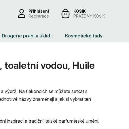
Přihlášení
NÁKUPNÍ
Registrace
PRÁZDNÝ KOŠÍK
KOŠÍK
Drogerie praní a úklid
Kosmetické řady
Dárko
toaletní vodou, Huile
ta a výdrž. Na flakoncích se můžete setkat s
jednotlivé názvy znamenají a jak si vybrat ten
rodní inspiraci a tradiční italské parfumérské umění.