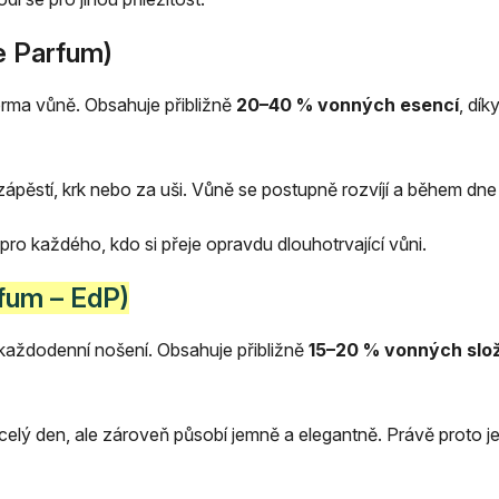
e Parfum)
orma vůně. Obsahuje přibližně
20–40 % vonných esencí
, dí
zápěstí, krk nebo za uši. Vůně se postupně rozvíjí a během dne 
o pro každého, kdo si přeje opravdu dlouhotrvající vůni.
fum – EdP)
každodenní nošení. Obsahuje přibližně
15–20 % vonných slo
celý den, ale zároveň působí jemně a elegantně. Právě proto j