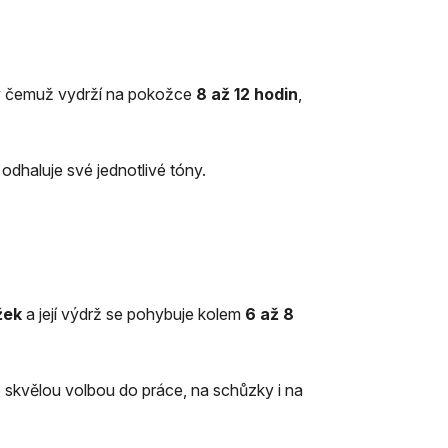
ky čemuž vydrží na pokožce
8 až 12 hodin
,
odhaluje své jednotlivé tóny.
žek
a její výdrž se pohybuje kolem
6 až 8
e skvělou volbou do práce, na schůzky i na