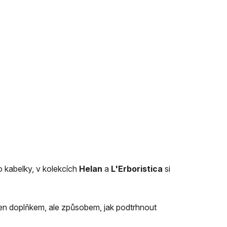
o kabelky, v kolekcích
Helan
a
L'Erboristica
si
 jen doplňkem, ale způsobem, jak podtrhnout