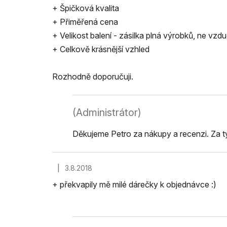
+ Špičková kvalita
+ Přiměřená cena
+ Velikost balení - zásilka plná výrobků, ne vzdu
+ Celkově krásnější vzhled
Rozhodně doporučuji.
(Administrátor)
Děkujeme Petro za nákupy a recenzi. Za 
|
3.8.2018
Hodnocení obchodu je 5 z 5 hvězdiček.
+ překvapily mě milé dárečky k objednávce :)