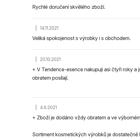
Rychlé doručení skvělého zboží.
|
14.11.2021
Hodnocení obchodu je 5 z 5 hvězdiček.
Veliká spokojenost s výrobky i s obchodem.
|
20.10.2021
Hodnocení obchodu je 5 z 5 hvězdiček.
+ V Tendence-esence nakupuji asi čtyři roky a j
obratem posílají.
|
4.6.2021
Hodnocení obchodu je 5 z 5 hvězdiček.
+ Zboží je dodáno vždy obratem a ve výborném s
Sortiment kosmetických výrobků je dostatečně 