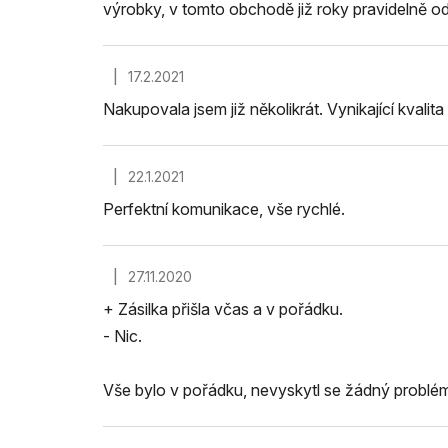
výrobky, v tomto obchodě již roky pravidelně ode
|
17.2.2021
Hodnocení obchodu je 5 z 5 hvězdiček.
Nakupovala jsem již několikrát. Vynikající kval
|
22.1.2021
Hodnocení obchodu je 5 z 5 hvězdiček.
Perfektní komunikace, vše rychlé.
|
27.11.2020
Hodnocení obchodu je 4 z 5 hvězdiček.
+ Zásilka přišla včas a v pořádku.
- Nic.
Vše bylo v pořádku, nevyskytl se žádný problém.