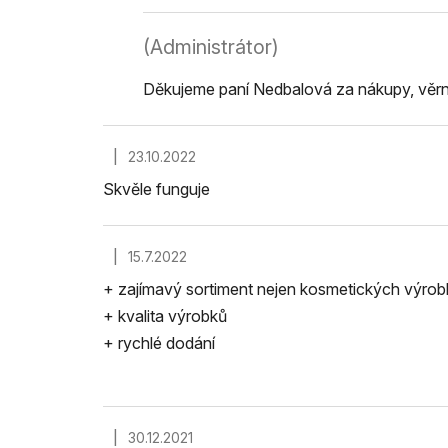
(Administrátor)
Děkujeme paní Nedbalová za nákupy, věr
|
23.10.2022
Hodnocení obchodu je 5 z 5 hvězdiček.
Skvěle funguje
|
15.7.2022
Hodnocení obchodu je 5 z 5 hvězdiček.
+ zajímavý sortiment nejen kosmetických výrob
+ kvalita výrobků
+ rychlé dodání
|
30.12.2021
Hodnocení obchodu je 5 z 5 hvězdiček.