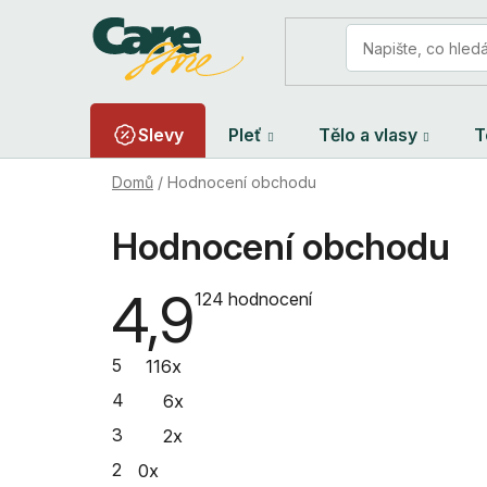
Přejít
na
obsah
Slevy
Pleť
Tělo a vlasy
T
Domů
/
Hodnocení obchodu
Hodnocení obchodu
4,9
Průměrné
124 hodnocení
hodnocení
obchodu
je
5
116x
4,9
z
4
6x
5
hvězdiček.
3
2x
2
0x