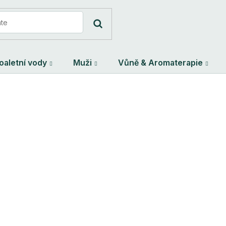
oaletní vody
Muži
Vůně & Aromaterapie