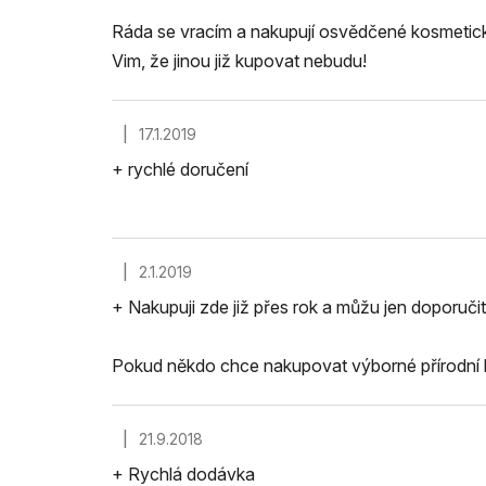
Ráda se vracím a nakupují osvědčené kosmetick
Vim, že jinou již kupovat nebudu!
|
17.1.2019
Hodnocení obchodu je 5 z 5 hvězdiček.
+ rychlé doručení
|
2.1.2019
Hodnocení obchodu je 5 z 5 hvězdiček.
+ Nakupuji zde již přes rok a můžu jen doporučit
Pokud někdo chce nakupovat výborné přírodní k
|
21.9.2018
Hodnocení obchodu je 5 z 5 hvězdiček.
+ Rychlá dodávka