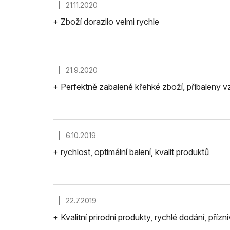
|
21.11.2020
Hodnocení obchodu je 5 z 5 hvězdiček.
+ Zboží dorazilo velmi rychle
|
21.9.2020
Hodnocení obchodu je 5 z 5 hvězdiček.
+ Perfektně zabalené křehké zboží, přibaleny 
|
6.10.2019
Hodnocení obchodu je 5 z 5 hvězdiček.
+ rychlost, optimální balení, kvalit produktů
|
22.7.2019
Hodnocení obchodu je 5 z 5 hvězdiček.
+ Kvalitní prirodni produkty, rychlé dodání, přízn