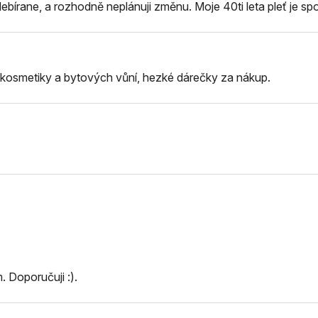
bírane, a rozhodně neplánuji změnu. Moje 40ti leta pleť je spo
ita kosmetiky a bytových vůní, hezké dárečky za nákup.
 Doporučuji :).