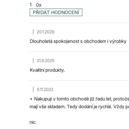
1
0x
PŘIDAT HODNOCENÍ
V
ý
|
20.1.2026
p
Hodnocení obchodu je 5 z 5 hvězdiček.
i
Dlouholetá spokojenost s obchodem i výrobky
s
h
|
21.9.2025
Hodnocení obchodu je 5 z 5 hvězdiček.
o
Kvalitní produkty.
d
n
o
|
6.11.2023
Hodnocení obchodu je 5 z 5 hvězdiček.
c
+ Nakupuji v tomto obchodě již řadu let, proto
e
mají vše skladem. Tedy dodání je rychlé. Vždy 
n
í
nic