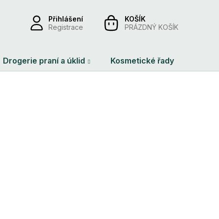
Přihlášení
NÁKUPNÍ
Registrace
PRÁZDNÝ KOŠÍK
KOŠÍK
Drogerie praní a úklid
Kosmetické řady
Dárko