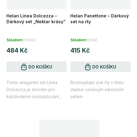
Helan Linea Dolcezza –
Helan Panettone – Dárkový
Dárkový set „Nektar krásy“
set na rty
Skladem
(>5 ks)
Skladem
(2 ks)
484 Kč
415 Kč
DO KOŠÍKU
DO KOŠÍKU
Tento elegantní set Linea
Rozmazlujte své rty s tímto
Dolcezza je stvořen pro
sladce voňavým vánočním
každodenní rozmazlování...
setem