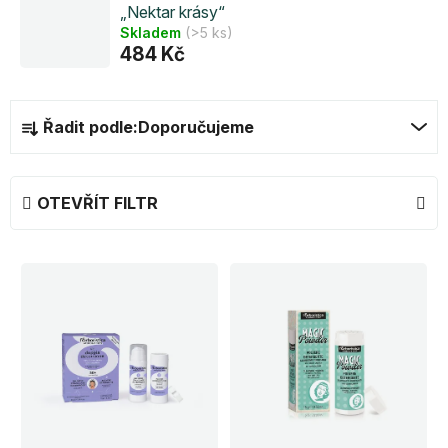
„Nektar krásy“
Skladem
(>5 ks)
484 Kč
Ř
Řadit podle:
Doporučujeme
a
z
e
OTEVŘÍT FILTR
n
í
V
p
ý
r
p
o
i
d
s
u
p
k
r
t
o