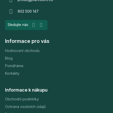
a
u
t
602 500 147
í
Informace pro vás
Hodnocení obchodu
Blog
Pomáháme
Kontakty
Informace k nákupu
Obchodní podmínky
Ochrana osobních údajů