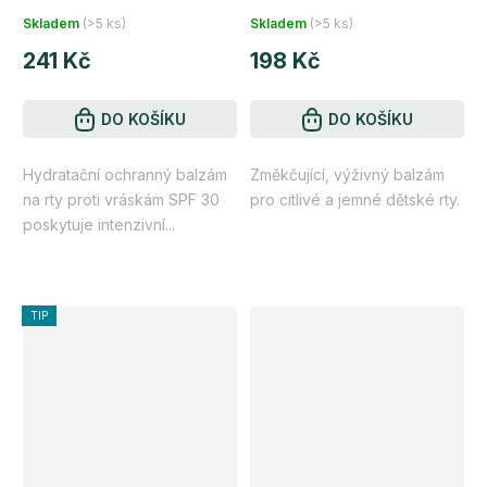
Průměrné
Průměrné
Skladem
(>5 ks)
Skladem
(>5 ks)
hodnocení
hodnocení
241 Kč
198 Kč
produktu
produktu
je
je
5,0
DO KOŠÍKU
5,0
DO KOŠÍKU
z
z
Hydratační ochranný balzám
Změkčující, výživný balzám
5
5
na rty proti vráskám SPF 30
pro citlivé a jemné dětské rty.
hvězdiček.
hvězdiček.
poskytuje intenzivní...
TIP