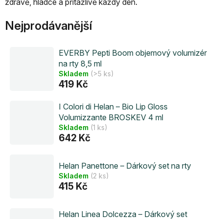
zdravě, hladce a přitažlivě každý den.
Nejprodávanější
EVERBY Pepti Boom objemový volumizér
na rty 8,5 ml
Skladem
(>5 ks)
419 Kč
I Colori di Helan – Bio Lip Gloss
Volumizzante BROSKEV 4 ml
Skladem
(1 ks)
642 Kč
Helan Panettone – Dárkový set na rty
Skladem
(2 ks)
415 Kč
Helan Linea Dolcezza – Dárkový set