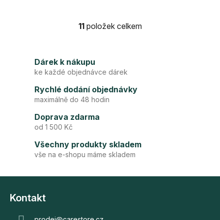
11
položek celkem
O
v
l
Dárek k nákupu
á
ke každé objednávce dárek
d
a
Rychlé dodání objednávky
c
maximálně do 48 hodin
í
p
Doprava zdarma
r
od 1 500 Kč
v
Všechny produkty skladem
k
vše na e-shopu máme skladem
y
v
Z
ý
p
á
Kontakt
i
p
s
prodej
@
carestore.cz