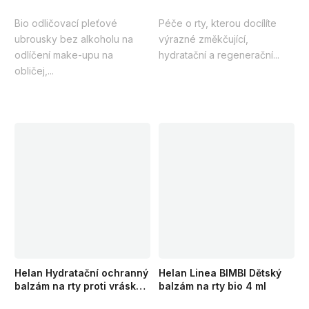
z
z
Bio odličovací pleťové
Péče o rty, kterou docílíte
5
5
ubrousky bez alkoholu na
výrazné změkčující,
hvězdiček.
hvězdiček.
odlíčení make-upu na
hydratační a regenerační...
obličej,...
Helan Hydratační ochranný
Helan Linea BIMBI Dětský
balzám na rty proti vráskám
balzám na rty bio 4 ml
SPF 30