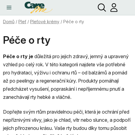
Hledat
NÁ
Přejít
KO
na
obsah
Domů
/
Pleť
/
Pleťové krémy
/
Péče o rty
Péče o rty
Péče o rty je
důležitá pro jejich zdravý, jemný a upravený
vzhled po celý rok. V této kategorii najdete vše potřebné
pro hydrataci, výživu i ochranu rtů – od balzámů a pomád
až po peelingy a regenerační kúry. Produkty pomáhají
předcházet vysušení, popraskání i nepříjemnému pnutí a
zanechávají rty hebké a vláčné.
Dopřejte svým rtům pravidelnou péči, která je ochrání před
nepříznivými vlivy, jako je chlad, vítr nebo slunce, a podpoří
jejich přirozenou krásu. Vaše rty budou díky tomu působit