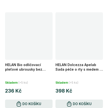
HELAN Bio odličovací
HELAN Dolcezza Apelab
pleťové ubrousky bez
Sada péče o rty s medem a
alkoholu IREOS
propolisem Tyčinka na rty
Průměrné
Průměrné
hydratační 4,5 ml + Krém
Skladem
(>5 ks)
Skladem
(>5 ks)
na rty reparační 13 ml
hodnocení
hodnocení
236 Kč
398 Kč
produktu
produktu
je
je
5,0
DO KOŠÍKU
5,0
DO KOŠÍKU