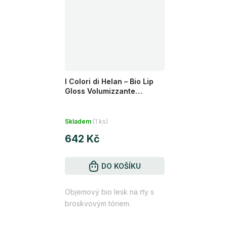
I Colori di Helan – Bio Lip
Gloss Volumizzante
BROSKEV 4 ml
Skladem
(1 ks)
642 Kč
DO KOŠÍKU
Objemový bio lesk na rty s
broskvovým tónem.