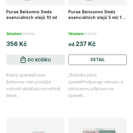
o
ů
d
Purae Belsonno Směs
Purae Bensonno Směs
u
esenciálních olejů 10 ml
esenciálních olejů 5 ml/ 10
k
ml
Průměrné
Průměrné
t
Skladem
(>5 ks)
Skladem
(>5 ks)
hodnocení
hodnocení
ů
356 Kč
237 Kč
produktu
produktu
od
je
je
DETAIL
4,5
DO KOŠÍKU
5,0
z
z
Klidný spánekPurae
Zklidnění před
5
5
Belsonno vám pomůže
spanímPodporuje relaxaci a
hvězdiček.
hvězdiček.
vytvořit uklidňující prostředí,
přirozenou přípravu na
které...
spánek....