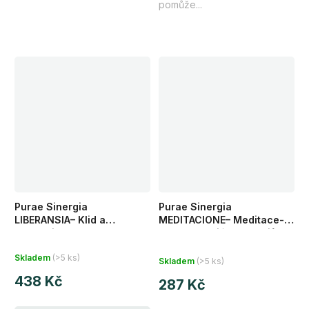
pomůže...
Purae Sinergia
Purae Sinergia
LIBERANSIA– Klid a
MEDITACIONE– Meditace-
harmonie- směs
směs esenciálních olejů
Průměrné
esenciálních olejů 5 ml +
pro klidnou mysl a
Skladem
(>5 ks)
inhalační tyčinka
hlubokou meditaci 10 ml
Skladem
(>5 ks)
hodnocení
438 Kč
produktu
287 Kč
je