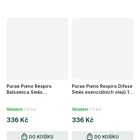
Purae Pieno Respiro
Purae Pieno Respiro Difese
Balsamica Směs
Směs esenciálních olejů 10
esenciálních olejů 10 ml
ml
Průměrné
Průměrné
Skladem
(>5 ks)
Skladem
(>5 ks)
hodnocení
hodnocení
336 Kč
336 Kč
produktu
produktu
je
je
5,0
DO KOŠÍKU
5,0
DO KOŠÍKU