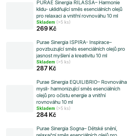
PURAE Sinergia RILASSA– Harmonie
klidu- uklidňující směs esenciálních olejů
pro relaxaci a vnitřní rovnováhu 10 ml
Skladem
(>5 ks)
269 Kč
Purae Sinergia ISPIRA- Inspirace–
povzbuzující směs esenciálních olejů pro
jasnost myšlení a kreativitu 10 ml
Skladem
(>5 ks)
287 Kč
Purae Sinergia EQUILIBRIO– Rovnováha
mysli- harmonizující směs esenciálních
olejů pro očistu energie a vnitřní
rovnováhu 10 ml
Skladem
(>5 ks)
284 Kč
Purae Sinergia Sogna– Dětské snění,
relaxační směs esenciálních olejů pro