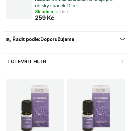
dětský spánek 10 ml
Skladem
(>5 ks)
259 Kč
Ř
Řadit podle:
Doporučujeme
a
z
e
OTEVŘÍT FILTR
n
í
V
p
ý
r
p
o
i
d
s
u
p
k
r
t