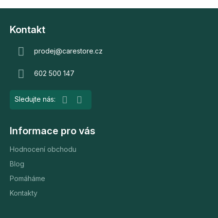
s
Z
u
á
Kontakt
p
a
prodej
@
carestore.cz
t
602 500 147
í
Informace pro vás
Hodnocení obchodu
Blog
Pomáháme
Kontakty