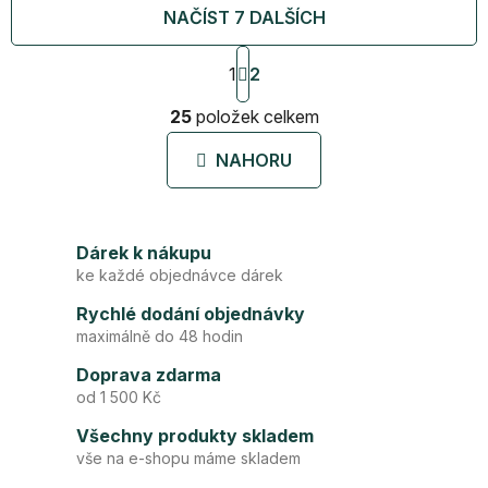
NAČÍST 7 DALŠÍCH
S
1
2
t
r
O
25
položek celkem
á
v
n
l
k
NAHORU
á
o
d
v
a
á
c
n
Dárek k nákupu
í
í
ke každé objednávce dárek
p
r
Rychlé dodání objednávky
v
maximálně do 48 hodin
k
Doprava zdarma
y
od 1 500 Kč
v
ý
Všechny produkty skladem
p
vše na e-shopu máme skladem
i