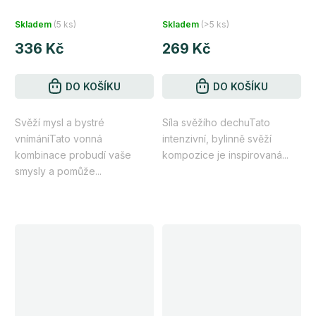
Průměrné
Průměrné
tyčinka 5 ml
volné dýchání 10 ml
Skladem
(5 ks)
Skladem
(>5 ks)
hodnocení
hodnocení
336 Kč
269 Kč
produktu
produktu
je
je
5,0
DO KOŠÍKU
5,0
DO KOŠÍKU
z
z
Svěží mysl a bystré
Síla svěžího dechuTato
5
5
vnímáníTato vonná
intenzivní, bylinně svěží
hvězdiček.
hvězdiček.
kombinace probudí vaše
kompozice je inspirovaná...
smysly a pomůže...