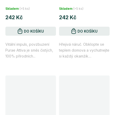
esenciálních olejů pro
pro teplo a pohodu 10 ml
kreativitu a vitalitu 10 ml
Skladem
(>5 ks)
Skladem
(>5 ks)
242 Kč
242 Kč
DO KOŠÍKU
DO KOŠÍKU
Vitální impuls, povzbuzení
Hřejivá náruč. Obklopte se
Purae Attiva je směs čistých,
teplem domova a vychutnejte
100% přírodních...
si každý okamžik....