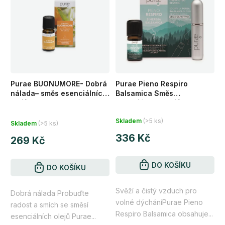
Purae BUONUMORE- Dobrá
Purae Pieno Respiro
nálada– směs esenciálních
Balsamica Směs
olejů pro dobrou náladu a
esenciálních olejů +
Průměrné
nezapomenutelné chvíle 10
tyčinka 5 ml
Skladem
(>5 ks)
ml
Skladem
(>5 ks)
hodnocení
336 Kč
produktu
269 Kč
je
5,0
DO KOŠÍKU
DO KOŠÍKU
z
Svěží a čistý vzduch pro
5
Dobrá nálada Probuďte
volné dýcháníPurae Pieno
radost a smích se směsí
hvězdiček.
Respiro Balsamica obsahuje...
esenciálních olejů Purae...