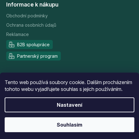
Informace k nákupu
Obchodní podmínky
Ochrana osobních údajů
Reklamace
B2B spolupráce
Partnerský program
Doprava a platba
Tento web používá soubory cookie. Dalším procházením
tohoto webu vyjadřujete souhlas s jejich používáním.
Nastavení
Souhlasím
|
Vytvořil Shoptet
Anque Media
Copyright 2026
carestore.cz
. Všechna práva vyhrazena.