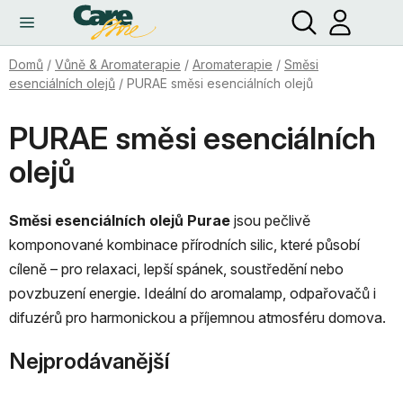
Hledat
NÁ
Přejít
KO
na
obsah
Domů
/
Vůně & Aromaterapie
/
Aromaterapie
/
Směsi
esenciálních olejů
/
PURAE směsi esenciálních olejů
PURAE směsi esenciálních
olejů
Směsi esenciálních olejů Purae
jsou pečlivě
komponované kombinace přírodních silic, které působí
cíleně – pro relaxaci, lepší spánek, soustředění nebo
povzbuzení energie. Ideální do aromalamp, odpařovačů i
difuzérů pro harmonickou a příjemnou atmosféru domova.
Nejprodávanější