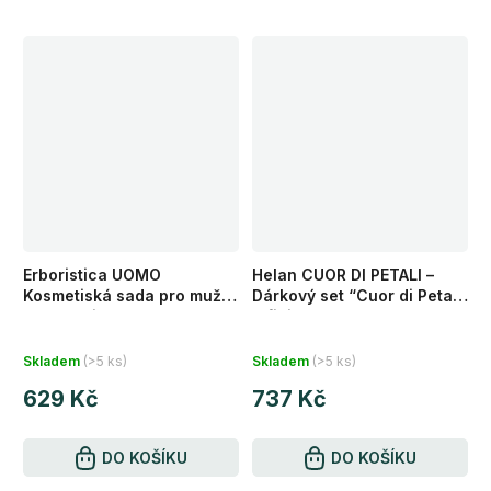
Erboristica UOMO
Helan CUOR DI PETALI –
Kosmetiská sada pro muže
Dárkový set “Cuor di Petali
s kosmetickou taškou 3 ks
Infinita”
Skladem
(>5 ks)
Skladem
(>5 ks)
629 Kč
737 Kč
DO KOŠÍKU
DO KOŠÍKU