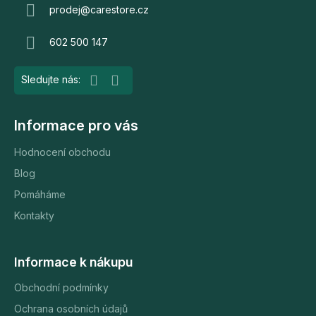
s
a
prodej
@
carestore.cz
u
t
602 500 147
í
Informace pro vás
Hodnocení obchodu
Blog
Pomáháme
Kontakty
Informace k nákupu
Obchodní podmínky
Ochrana osobních údajů