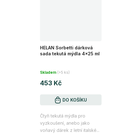
HELAN Sorbetti dárková
sada tekutá mýdla 4x25 ml
Skladem
(>5 ks)
453 Kč
DO KOŠÍKU
Čtyři tekutá mýdla pro
vyzkoušení, anebo jako
voňavý dárek z letní italské...