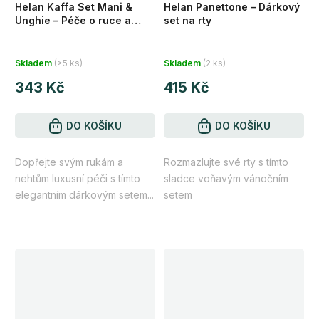
Helan Kaffa Set Mani &
Helan Panettone – Dárkový
Unghie – Péče o ruce a
set na rty
nehty
Skladem
(>5 ks)
Skladem
(2 ks)
343 Kč
415 Kč
DO KOŠÍKU
DO KOŠÍKU
Dopřejte svým rukám a
Rozmazlujte své rty s tímto
nehtům luxusní péči s tímto
sladce voňavým vánočním
elegantním dárkovým setem...
setem