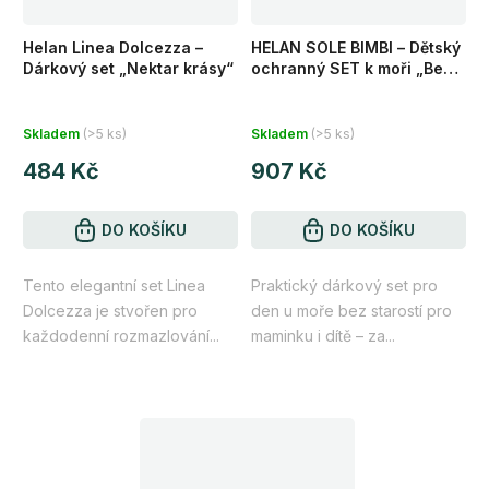
Helan Linea Dolcezza –
HELAN SOLE BIMBI – Dětský
Dárkový set „Nektar krásy“
ochranný SET k moři „Bez
starostí“
Skladem
(>5 ks)
Skladem
(>5 ks)
484 Kč
907 Kč
DO KOŠÍKU
DO KOŠÍKU
Tento elegantní set Linea
Praktický dárkový set pro
Dolcezza je stvořen pro
den u moře bez starostí pro
každodenní rozmazlování...
maminku i dítě – za...