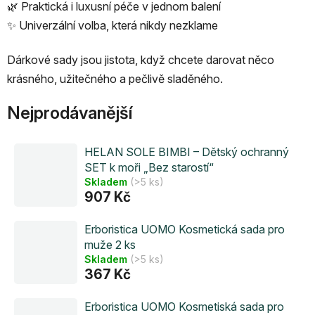
🌿 Praktická i luxusní péče v jednom balení
✨ Univerzální volba, která nikdy nezklame
Dárkové sady jsou jistota, když chcete darovat něco
krásného, užitečného a pečlivě sladěného.
Nejprodávanější
HELAN SOLE BIMBI – Dětský ochranný
SET k moři „Bez starostí“
Skladem
(>5 ks)
907 Kč
Erboristica UOMO Kosmetická sada pro
muže 2 ks
Skladem
(>5 ks)
367 Kč
Erboristica UOMO Kosmetiská sada pro