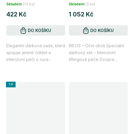
Skladem
(>5 ks)
Skladem
(3 ks)
422 Kč
1 052 Kč
DO KOŠÍKU
DO KOŠÍKU
Elegantní dárková sada, která
IREOS – Oční okolí Speciální
spojuje jemné čištění a
dárkový set – Intenzivní
intenzivní péči o ruce...
liftingová péče Dvojice...
TIP