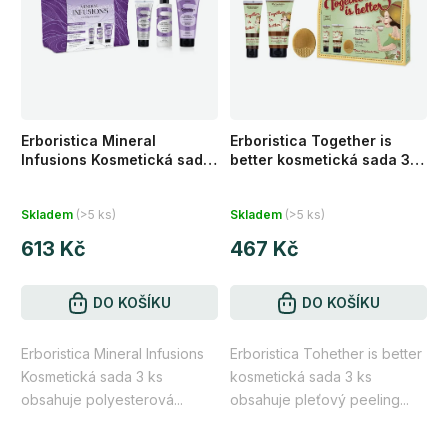
i
d
s
u
p
k
r
t
o
ů
d
Erboristica Mineral
Erboristica Together is
u
Infusions Kosmetická sada
better kosmetická sada 3
k
3 ks
ks
Průměrné
Průměrné
t
Skladem
(>5 ks)
Skladem
(>5 ks)
hodnocení
hodnocení
ů
613 Kč
467 Kč
produktu
produktu
je
je
4,8
DO KOŠÍKU
5,0
DO KOŠÍKU
z
z
Erboristica Mineral Infusions
Erboristica Tohether is better
5
5
Kosmetická sada 3 ks
kosmetická sada 3 ks
hvězdiček.
hvězdiček.
obsahuje polyesterová...
obsahuje pleťový peeling...