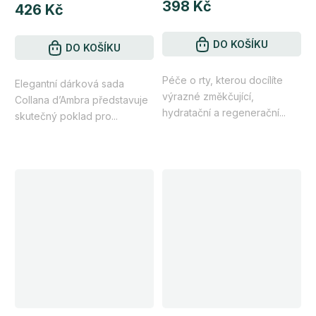
398 Kč
produktu
426 Kč
je
5,0
DO KOŠÍKU
DO KOŠÍKU
z
Péče o rty, kterou docílíte
5
Elegantní dárková sada
výrazné změkčující,
Collana d’Ambra představuje
hvězdiček.
hydratační a regenerační...
skutečný poklad pro...