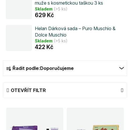
muže s kosmetickou taškou 3 ks
Skladem
(>5 ks)
629 Kč
Helan Dárková sada – Puro Muschio &
Dolce Muschio
Skladem
(>5 ks)
422 Kč
Ř
Řadit podle:
Doporučujeme
a
z
e
OTEVŘÍT FILTR
n
í
V
p
ý
r
p
o