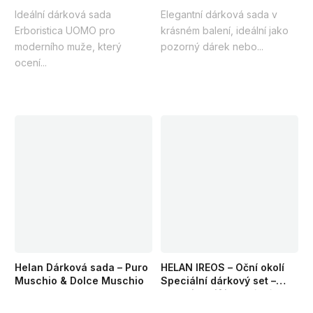
Ideální dárková sada
Elegantní dárková sada v
Erboristica UOMO pro
krásném balení, ideální jako
moderního muže, který
pozorný dárek nebo...
ocení...
Helan Dárková sada – Puro
HELAN IREOS – Oční okolí
Muschio & Dolce Muschio
Speciální dárkový set –
Intenzivní liftingová péče