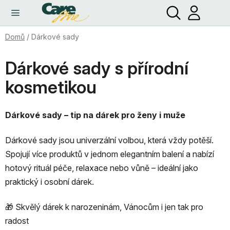
Hledat
NÁ
Přejít
KO
na
obsah
Domů
/
Dárkové sady
Dárkové sady s přírodní
kosmetikou
Dárkové sady – tip na dárek pro ženy i muže
Dárkové sady jsou univerzální volbou, která vždy potěší.
Spojují více produktů v jednom elegantním balení a nabízí
hotový rituál péče, relaxace nebo vůně – ideální jako
praktický i osobní dárek.
🎁 Skvělý dárek k narozeninám, Vánocům i jen tak pro
radost