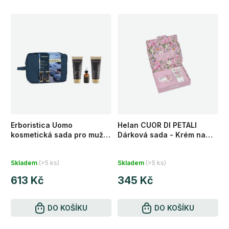
Erboristica Uomo
Helan CUOR DI PETALI
kosmetická sada pro muže
Dárková sada - Krém na
3 ks
ruce a mýdlo
Průměrné
Průměrné
Skladem
(>5 ks)
Skladem
(>5 ks)
hodnocení
hodnocení
613 Kč
345 Kč
produktu
produktu
je
je
5,0
DO KOŠÍKU
5,0
DO KOŠÍKU
z
z