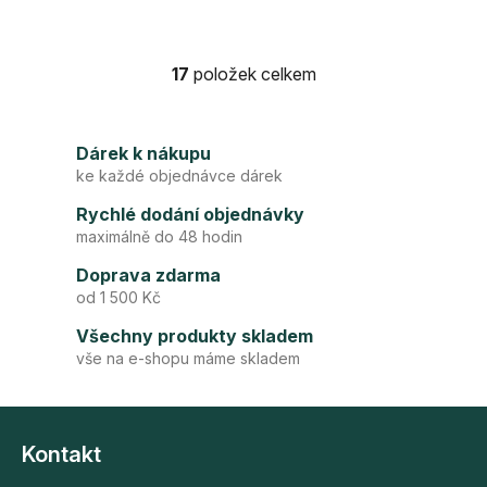
17
položek celkem
O
v
l
Dárek k nákupu
á
ke každé objednávce dárek
d
a
Rychlé dodání objednávky
c
maximálně do 48 hodin
í
p
Doprava zdarma
r
od 1 500 Kč
v
Všechny produkty skladem
k
vše na e-shopu máme skladem
y
v
Z
ý
p
á
Kontakt
i
p