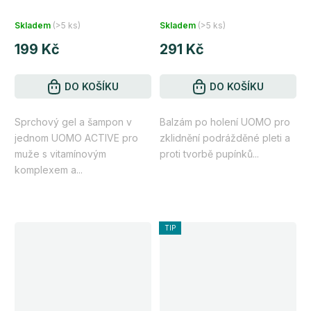
revitalizující a regenerační
bez alkoholu 100 ml
Průměrné
Průměrné
s kofeinem a vitaminovým
Skladem
(>5 ks)
Skladem
(>5 ks)
komplexem 200 ml
hodnocení
hodnocení
199 Kč
291 Kč
produktu
produktu
je
je
5,0
DO KOŠÍKU
5,0
DO KOŠÍKU
z
z
Sprchový gel a šampon v
Balzám po holení UOMO pro
5
5
jednom UOMO ACTIVE pro
zklidnění podrážděné pleti a
hvězdiček.
hvězdiček.
muže s vitamínovým
proti tvorbě pupínků...
komplexem a...
TIP