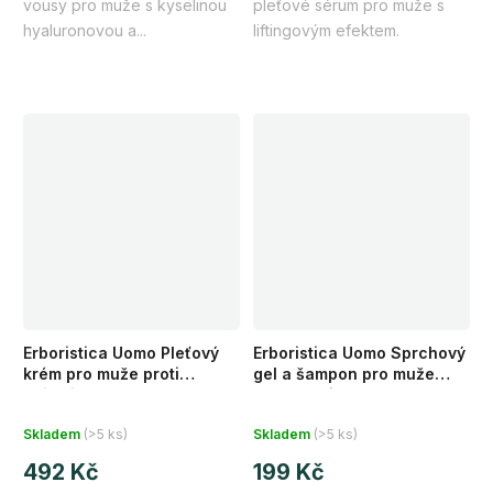
vousy pro muže s kyselinou
pleťové sérum pro muže s
hvězdiček.
hvězdiček.
hyaluronovou a...
liftingovým efektem.
Erboristica Uomo Pleťový
Erboristica Uomo Sprchový
krém pro muže proti
gel a šampon pro muže
vráskám 50 ml
povzbuzující 200 ml
Průměrné
Průměrné
Skladem
(>5 ks)
Skladem
(>5 ks)
hodnocení
hodnocení
492 Kč
199 Kč
produktu
produktu