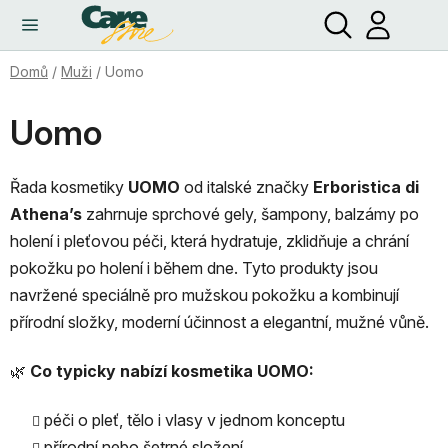
Hledat
NÁ
Přejít
KO
na
obsah
Domů
/
Muži
/
Uomo
Uomo
Řada kosmetiky
UOMO
od italské značky
Erboristica di
Athena’s
zahrnuje sprchové gely, šampony, balzámy po
holení i pleťovou péči, která hydratuje, zklidňuje a chrání
pokožku po holení i během dne. Tyto produkty jsou
navržené speciálně pro mužskou pokožku a kombinují
přírodní složky, moderní účinnost a elegantní, mužné vůně.
🌿
Co typicky nabízí kosmetika UOMO:
péči o pleť, tělo i vlasy v jednom konceptu
přírodní nebo šetrné složení