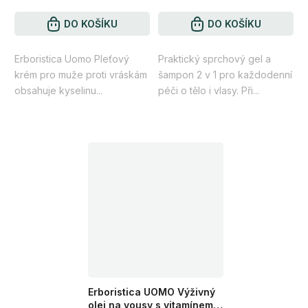
je
je
4,2
DO KOŠÍKU
4,4
DO KOŠÍKU
z
z
Erboristica Uomo Pleťový
Praktický sprchový gel a
5
5
krém pro muže proti vráskám
šampon 2 v 1 pro každodenní
hvězdiček.
hvězdiček.
obsahuje kyselinu...
péči o tělo i vlasy. Při...
Erboristica UOMO Výživný
olej na vousy s vitamínem E