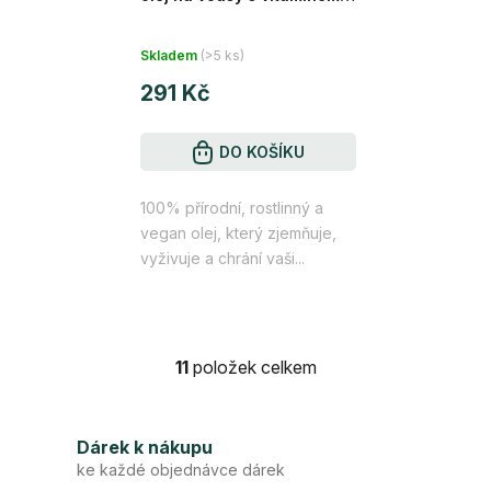
30 ml
Průměrné
Skladem
(>5 ks)
hodnocení
291 Kč
produktu
je
4,6
DO KOŠÍKU
z
100% přírodní, rostlinný a
5
vegan olej, který zjemňuje,
hvězdiček.
vyživuje a chrání vaši...
11
položek celkem
O
v
l
Dárek k nákupu
á
ke každé objednávce dárek
d