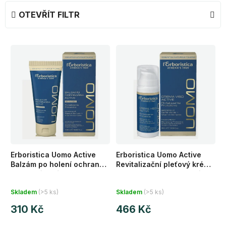
e
OTEVŘÍT FILTR
n
í
V
p
ý
r
p
o
i
d
s
u
p
k
r
t
o
ů
d
Erboristica Uomo Active
Erboristica Uomo Active
u
Balzám po holení ochranný
Revitalizační pleťový krém
k
se sečuánským pepřem a
pro muže se zelenou kávou
Průměrné
Průměrné
vitaminovým komplexem
a vitaminy 30 ml
t
Skladem
(>5 ks)
Skladem
(>5 ks)
100 ml
hodnocení
hodnocení
ů
310 Kč
466 Kč
produktu
produktu
je
je