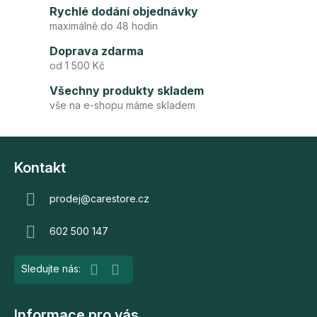
a
Rychlé dodání objednávky
c
maximálně do 48 hodin
í
p
Doprava zdarma
r
od 1 500 Kč
v
Všechny produkty skladem
k
vše na e-shopu máme skladem
y
v
Z
ý
p
á
Kontakt
i
p
s
a
prodej
@
carestore.cz
u
t
602 500 147
í
Informace pro vás