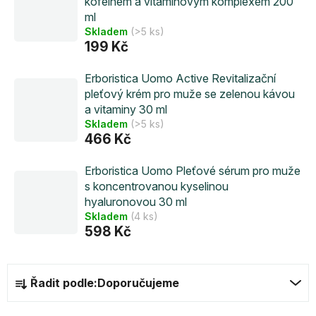
kofeinem a vitaminovým komplexem 200
ml
Skladem
(>5 ks)
199 Kč
Erboristica Uomo Active Revitalizační
pleťový krém pro muže se zelenou kávou
a vitaminy 30 ml
Skladem
(>5 ks)
466 Kč
Erboristica Uomo Pleťové sérum pro muže
s koncentrovanou kyselinou
hyaluronovou 30 ml
Skladem
(4 ks)
598 Kč
Ř
Řadit podle:
Doporučujeme
a
z