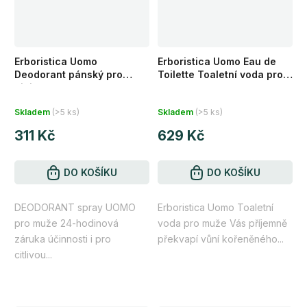
Erboristica Uomo
Erboristica Uomo Eau de
Deodorant pánský pro
Toilette Toaletní voda pro
citlivou pokožku 100 ml
muže 100 ml
Průměrné
Průměrné
Skladem
(>5 ks)
Skladem
(>5 ks)
hodnocení
hodnocení
311 Kč
629 Kč
produktu
produktu
je
je
4,2
DO KOŠÍKU
4,0
DO KOŠÍKU
z
z
DEODORANT spray UOMO
Erboristica Uomo Toaletní
5
5
pro muže 24-hodinová
voda pro muže Vás příjemně
hvězdiček.
hvězdiček.
záruka účinnosti i pro
překvapí vůní kořeněného...
citlivou...