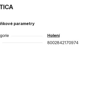
TICA
lňkové parametry
gorie
Holení
8002842170974