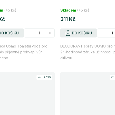
ml
rné
Průměrné
em
(>5 ks)
Skladem
(>5 ks)
cení
hodnocení
tu
Kč
produktu
311 Kč
je
4,2
DO KOŠÍKU
DO KOŠÍKU
z
tica Uomo Toaletní voda pro
DEODORANT spray UOMO pro 
5
s příjemně překvapí vůní
24-hodinová záruka účinnosti i 
ček.
hvězdiček.
ého...
citlivou...
Kód:
7099
Kó