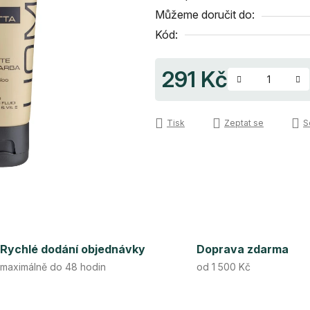
5
Můžeme doručit do:
hvězdiček.
Kód:
291 Kč
Měrná cena:
Tisk
Zeptat se
S
Rychlé dodání objednávky
Doprava zdarma
maximálně do 48 hodin
od 1 500 Kč