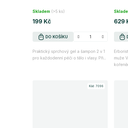
200 ml
Průměrné
Průmě
Skladem
(>5 ks)
Sklad
hodnocení
hodno
produktu
199 Kč
produk
629 
je
je
4,4
4,0
DO KOŠÍKU
z
z
Praktický sprchový gel a šampon 2 v 1
5
Erboris
5
pro každodenní péči o tělo i vlasy. Při...
muže Vá
hvězdiček.
hvězdi
kořeněn
Kód:
7096