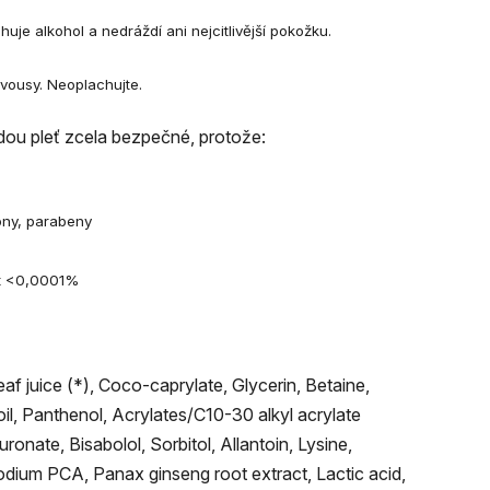
uje alkohol a nedráždí ani nejcitlivější pokožku.
 vousy. Neoplachujte.
dou pleť zcela bezpečné, protože:
ony,
parabeny
t
<
0,0001
%
af juice (*), Coco-caprylate, Glycerin, Betaine,
oil, Panthenol, Acrylates/C10-30 alkyl acrylate
nate, Bisabolol, Sorbitol, Allantoin, Lysine,
odium PCA, Panax ginseng root extract, Lactic acid,