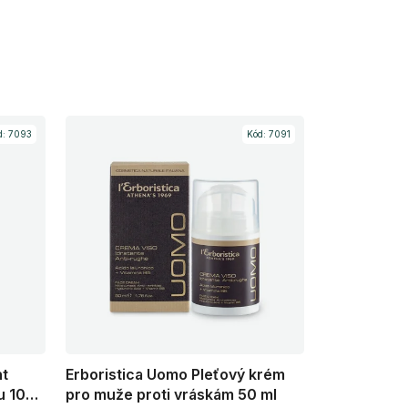
d:
7093
Kód:
7091
nt
Erboristica Uomo Pleťový krém
u 100
pro muže proti vráskám 50 ml