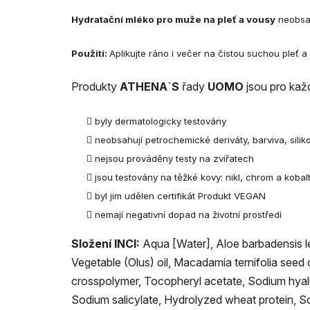
Hydratační mléko pro muže na pleť a vousy
neobsah
Použití:
Aplikujte ráno i večer na čistou suchou pleť a
Produkty
ATHENA`S
řady
UOMO
jsou pro kaž
byly dermatologicky testovány
neobsahují
petrochemické
deriváty
, barviva,
silik
nejsou prováděny testy na zvířatech
jsou t
estovány na těžké kovy:
nikl
,
chrom
a
kobal
byl jim udělen certifikát Produkt VEGAN
nemají negativní dopad na životní prostředí
Složení INCI:
Aqua [Water], Aloe barbadensis le
Vegetable (Olus) oil, Macadamia ternifolia seed 
crosspolymer, Tocopheryl acetate, Sodium hyaluro
Sodium salicylate, Hydrolyzed wheat protein, S