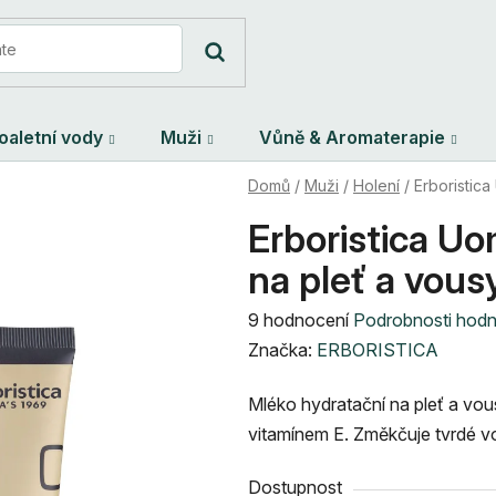
oaletní vody
Muži
Vůně & Aromaterapie
Domů
/
Muži
/
Holení
/
Erboristic
Erboristica U
na pleť a vous
Průměrné
9 hodnocení
Podrobnosti hod
hodnocení
Značka:
ERBORISTICA
produktu
Mléko hydratační na pleť a vo
je
vitamínem E. Změkčuje tvrdé vo
4,6
z
Dostupnost