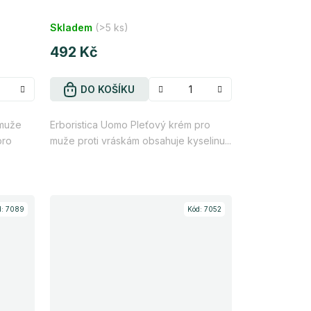
Průměrné
Skladem
(>5 ks)
hodnocení
produktu
492 Kč
je
4,2
DO KOŠÍKU
z
muže
Erboristica Uomo Pleťový krém pro
5
pro
muže proti vráskám obsahuje kyselinu...
hvězdiček.
d:
7089
Kód:
7052