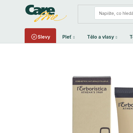
Přejít
na
obsah
Slevy
Pleť
Tělo a vlasy
T