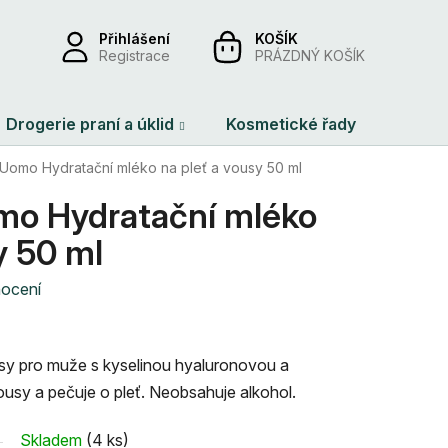
Přihlášení
NÁKUPNÍ
Registrace
PRÁZDNÝ KOŠÍK
KOŠÍK
Drogerie praní a úklid
Kosmetické řady
Dárko
a Uomo Hydratační mléko na pleť a vousy 50 ml
omo Hydratační mléko
y 50 ml
nocení
usy pro muže s kyselinou hyaluronovou a
usy a pečuje o pleť. Neobsahuje alkohol.
Skladem
(4 ks)