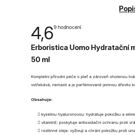
Popi
4,6
Průměrné
9 hodnocení
hodnocení
produktu
je
Erboristica Uomo Hydratační m
4,6
z
5
50 ml
hvězdiček.
Kompletní přírodní péče o pleť a zároveň oholenou tvá
vstřebává, nemastí a je parfémované jemnou dřevito k
Obsahuje:
kyselinu hyaluronovou: hydratuje pokožku a elimi
vitamínE: poskytuje antioxidační ochranu proti v
rostlinné oleje: vyživují a chrání pokožku proti ún