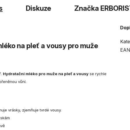
s
Diskuze
Značka
ERBORIS
Dop
Kate
léko na pleť a vousy pro muže
EAN
ř.
Hydratační mléko pro muže na pleť a vousy
se rychle
ořeněnou vůní.
nuje vrásky, zjemňuje tvrdé vousy.
ráskám
avě