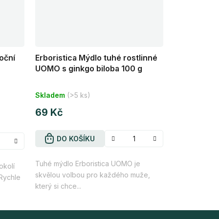
oční
Erboristica Mýdlo tuhé rostlinné
UOMO s ginkgo biloba 100 g
Průměrné
Skladem
(>5 ks)
hodnocení
produktu
69 Kč
je
5,0
DO KOŠÍKU
z
Tuhé mýdlo Erboristica UOMO je
5
okolí
skvělou volbou pro každého muže,
hvězdiček.
Rychle
který si chce...