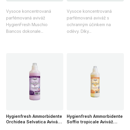
z
z
Vysoce koncentrovaná
Vysoce koncentrovaná
5
5
parfémovaná aviváž
parfémovaná aviváž s
hvězdiček.
hvězdiček.
HygienFresh Muschio
ochranným účinkem na
Biancos dokonale...
oděvy. Díky...
Hygienfresh Ammorbidente
Hygienfresh Ammorbidente
Orchidea Selvatica Aviváž
Soffio tropicale Aviváž
koncentrovaná 1 l 33 praní
koncentrovaná 1l 33 praní