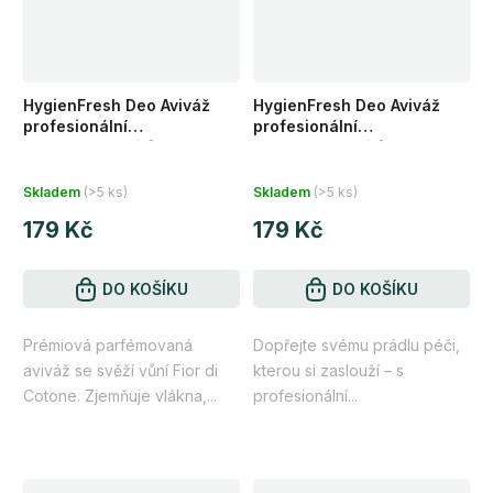
HygienFresh Deo Aviváž
HygienFresh Deo Aviváž
profesionální
profesionální
koncentrovaná formulace
koncentrovaná formulace
Fior di Cotone 1l (33 praní)
Fior di Loto 1l (33 praní)
Skladem
(>5 ks)
Skladem
(>5 ks)
179 Kč
179 Kč
DO KOŠÍKU
DO KOŠÍKU
Prémiová parfémovaná
Dopřejte svému prádlu péči,
aviváž se svěží vůní Fior di
kterou si zaslouží – s
Cotone. Zjemňuje vlákna,...
profesionální...