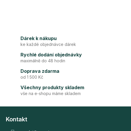
a
á
c
n
í
í
p
r
v
Dárek k nákupu
k
ke každé objednávce dárek
y
v
Rychlé dodání objednávky
ý
maximálně do 48 hodin
p
i
Doprava zdarma
s
od 1 500 Kč
u
Všechny produkty skladem
vše na e-shopu máme skladem
Z
á
Kontakt
p