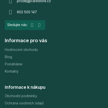
a
prodej
@
carestore.cz
t
602 500 147
í
Informace pro vás
Hodnocení obchodu
Blog
Pomáháme
Kontakty
Informace k nákupu
Obchodní podmínky
Ochrana osobních údajů