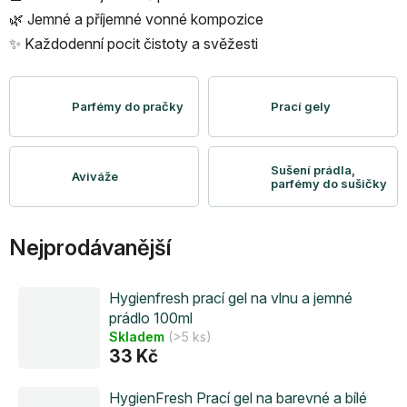
🌿 Jemné a příjemné vonné kompozice
✨ Každodenní pocit čistoty a svěžesti
Parfémy do pračky
Prací gely
Sušení prádla,
Aviváže
parfémy do sušičky
Nejprodávanější
Hygienfresh prací gel na vlnu a jemné
prádlo 100ml
Skladem
(>5 ks)
33 Kč
HygienFresh Prací gel na barevné a bílé