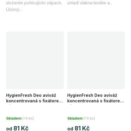
složením pohlcujícím zápach.
uhladí vlákna textilie a...
Účinný...
HygienFresh Deo aviváž
HygienFresh Deo aviváž
koncentrovaná s fixátorem
koncentrovaná s fixátorem
vůně Provenza 1 l/ 235 ml
vůně Tea Tree 1 l/ 235 ml
Skladem
(>5 ks)
Skladem
(>5 ks)
81 Kč
81 Kč
od
od