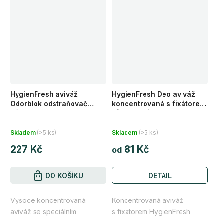
HygienFresh aviváž
HygienFresh Deo aviváž
Odorblok odstraňovač
koncentrovaná s fixátorem
zápachu 1 l
vůně Capri 1 l/ 235 ml
Skladem
(>5 ks)
Skladem
(>5 ks)
227 Kč
81 Kč
od
DETAIL
DO KOŠÍKU
Vysoce koncentrovaná
Koncentrovaná aviváž
aviváž se speciálním
s fixátorem HygienFresh