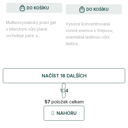
je
4,7
DO KOŠÍKU
DO KOŠÍKU
z
Multienzymatický prací gel
5
Vysoce koncentrovaná
s intenzivní vůní plané
vonná esence s hřejivou,
hvězdiček.
orchideje pere a...
orientálně laděnou vůní
Ambra...
NAČÍST 18 DALŠÍCH
S
1
4
t
r
O
57
položek celkem
á
v
n
l
k
NAHORU
á
o
d
v