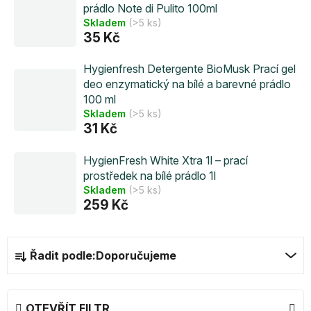
prádlo Note di Pulito 100ml
Skladem
(>5 ks)
35 Kč
Hygienfresh Detergente BioMusk Prací gel
deo enzymatický na bílé a barevné prádlo
100 ml
Skladem
(>5 ks)
31 Kč
HygienFresh White Xtra 1l – prací
prostředek na bílé prádlo 1l
Skladem
(>5 ks)
259 Kč
Ř
Řadit podle:
Doporučujeme
a
z
e
OTEVŘÍT FILTR