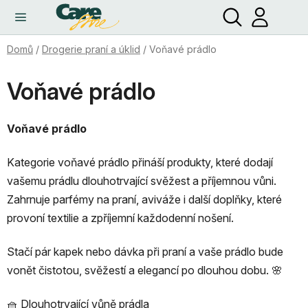
Hledat
NÁ
Přejít
KO
na
obsah
Domů
/
Drogerie praní a úklid
/
Voňavé prádlo
Voňavé prádlo
Voňavé prádlo
Kategorie voňavé prádlo přináší produkty, které dodají
vašemu prádlu dlouhotrvající svěžest a příjemnou vůni.
Zahrnuje parfémy na praní, aviváže i další doplňky, které
provoní textilie a zpříjemní každodenní nošení.
Stačí pár kapek nebo dávka při praní a vaše prádlo bude
vonět čistotou, svěžestí a elegancí po dlouhou dobu. 🌸
🧺 Dlouhotrvající vůně prádla