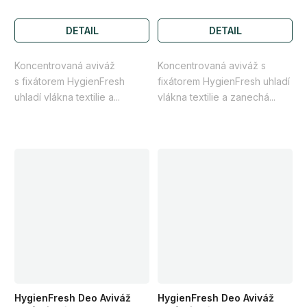
DETAIL
DETAIL
Koncentrovaná aviváž
Koncentrovaná aviváž s
s fixátorem HygienFresh
fixátorem HygienFresh uhladí
uhladí vlákna textilie a...
vlákna textilie a zanechá...
HygienFresh Deo Aviváž
HygienFresh Deo Aviváž