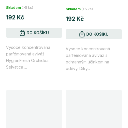
Průměrné
Skladem
(>5 ks)
Skladem
(>5 ks)
hodnocení
192 Kč
produktu
192 Kč
je
4,8
DO KOŠÍKU
DO KOŠÍKU
z
Vysoce koncentrovaná
5
Vysoce koncentrovaná
parfémovaná aviváž
parfémovaná aviváž s
hvězdiček.
HygienFresh Orchidea
ochranným účinkem na
Selvatica ...
oděvy. Díky...