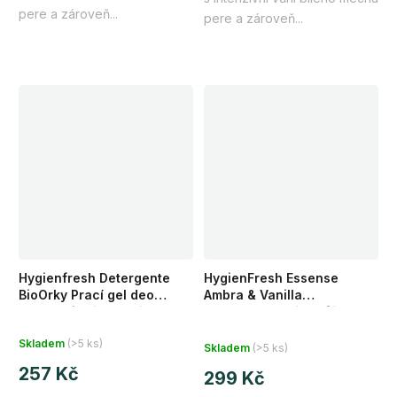
hvězdiček.
pere a zároveň...
pere a zároveň...
Hygienfresh Detergente
HygienFresh Essense
BioOrky Prací gel deo
Ambra & Vanilla
enzymatický na bílé a
Koncentrovaný parfém do
Průměrné
barevné prádlo 1 l 33 praní
pračky 250 ml
Skladem
(>5 ks)
Skladem
(>5 ks)
hodnocení
257 Kč
produktu
299 Kč