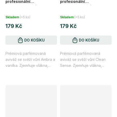
profesionální
profesionální
koncentrovaná formulace
koncentrovaná formulace
Ambra a vanilka 1l (33
Clean Sense 1l (33 praní)
praní)
Skladem
(>5 ks)
Skladem
(>5 ks)
179 Kč
179 Kč
DO KOŠÍKU
DO KOŠÍKU
Prémiová parfémovaná
Prémiová parfémovaná
aviváž se svěží vůní Ambra a
aviváž se svěží vůní Clean
vanilka. Zjemňuje vlákna,...
Sense. Zjemňuje vlákna,...