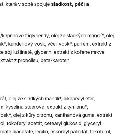
t, která v sobě spojuje
sladkost, pé
č
i a
aprinové triglyceridy, olej ze sladkých mandlí*, olej
*, kandelilový vosk, včelí vosk*, parfém, extrakt z
 sóji luštinaté, glycerin, extrakt z kořene mrkve
xtrakt z propolisu, beta-karoten.
át, olej ze sladkých mandlí*, dikaprylyl éter,
, kyselina stearová, extrakt z tymiánu*,
vosk*, olej z kůry citronu, xanthanová guma, extrakt
ol, tokoferyl acetát, cetearyl glukosid, glyceryl
ate diacetate, lecitin, askorbyl palmitát, tokoferol,