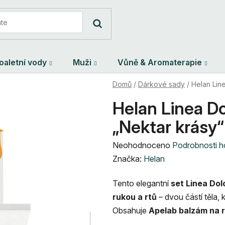
oaletní vody
Muži
Vůně & Aromaterapie
Domů
/
Dárkové sady
/
Helan Lin
Helan Linea Do
„Nektar krásy“
Průměrné
Neohodnoceno
Podrobnosti 
hodnocení
Značka:
Helan
produktu
Tento elegantní
set Linea Do
je
rukou a rt
ů
– dvou částí těla, 
0,0
Obsahuje
Apelab balzám na 
z