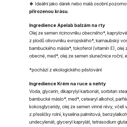
🍀 Ideální jako dárek nebo malá osobní pozornos
p
ř
irozenou krásu
.
Ingredience Apelab balzám na rty
Olej ze semen ricinovníku obecného*, kaprylové/k
z plodů olivovníku evropského*, karnaubský vosk
bambuckého másla*, tokoferol (vitamín E), olej ze
obecné, med*, olej ze semen slunečnice roční, e
*pochází z ekologického pěstování
Ingredience Krém na ruce a nehty
Voda, glycerin, dikaprylyl karbonát, sorbitan stear
bambucké máslo*, med*, cetearyl alkohol, parfém
kokosglyceridy, olej ze semen vinné révy, včelí 
z přesličky rolní, kyselina palmitová, benzylalkoh
undecylenát, glyceryl kaprylát, tetrasodium glutam