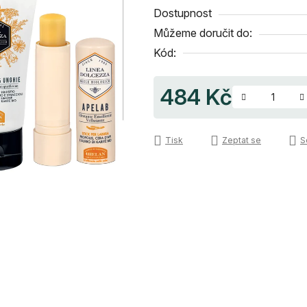
5
Dostupnost
hvězdiček.
Můžeme doručit do:
Kód:
484 Kč
Měrná cena:
Tisk
Zeptat se
S