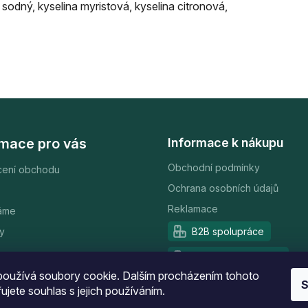
odný, kyselina myristová, kyselina citronová,
rmace pro vás
Informace k nákupu
Obchodní podmínky
ení obchodu
Ochrana osobních údajů
Reklamace
áme
y
B2B spolupráce
Partnerský program
oužívá soubory cookie. Dalším procházením tohoto
S
ujete souhlas s jejich používáním.