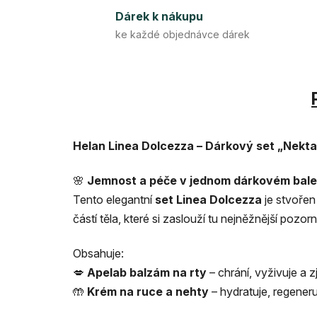
Dárek k nákupu
ke každé objednávce dárek
Helan Linea Dolcezza – Dárkový set „Nekta
🌸
Jemnost a pé
č
e v jednom dárkovém bale
Tento elegantní
set Linea Dolcezza
je stvoře
částí těla, které si zaslouží tu nejněžnější pozorn
Obsahuje:
💋
Apelab balzám na rty
– chrání, vyživuje a 
🤲
Krém na ruce a nehty
– hydratuje, regene