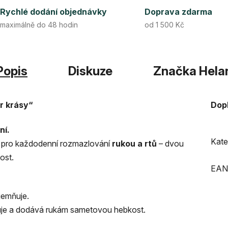
Rychlé dodání objednávky
Doprava zdarma
maximálně do 48 hodin
od 1 500 Kč
Popis
Diskuze
Značka
Hela
r krásy“
Dop
ní.
Kate
n pro každodenní rozmazlování
rukou a rt
ů
– dvou
ost.
EAN
zjemňuje.
ruje a dodává rukám sametovou hebkost.