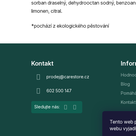
sorban draselný, dehydrooctan sodný, benzoan s
limonen, citral.
*pochází z ekologického pěstování
Z
á
Kontakt
Info
p
Hodnoc
a
prodej
@
carestore.cz
t
Blog
602 500 147
í
Pomáh
Kontakt
Tento web p
webu vyjadř