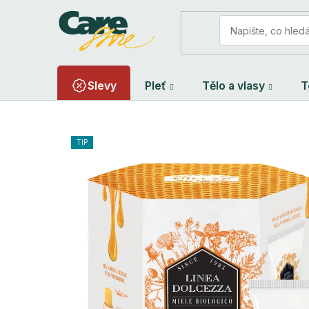
Přejít
na
obsah
Slevy
Pleť
Tělo a vlasy
T
TIP