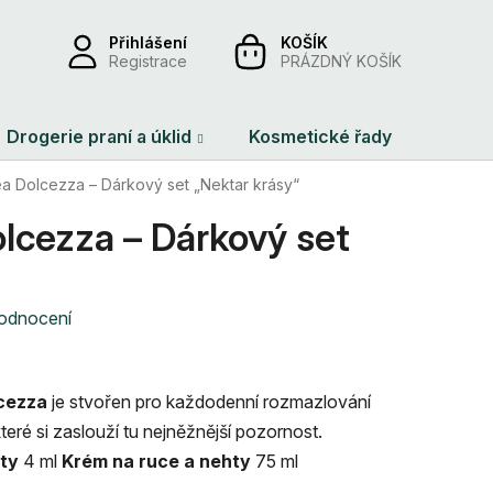
Přihlášení
NÁKUPNÍ
Registrace
PRÁZDNÝ KOŠÍK
KOŠÍK
Drogerie praní a úklid
Kosmetické řady
Dárko
ea Dolcezza – Dárkový set „Nektar krásy“
lcezza – Dárkový set
hodnocení
lcezza
je stvořen pro každodenní rozmazlování
které si zaslouží tu nejněžnější pozornost.
rty
4 ml
Krém na ruce a nehty
75 ml