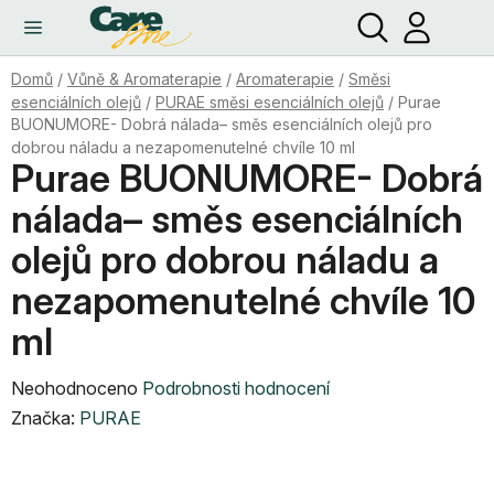
Hledat
NÁ
Přejít
KO
na
obsah
Domů
/
Vůně & Aromaterapie
/
Aromaterapie
/
Směsi
esenciálních olejů
/
PURAE směsi esenciálních olejů
/
Purae
BUONUMORE- Dobrá nálada– směs esenciálních olejů pro
dobrou náladu a nezapomenutelné chvíle 10 ml
Purae BUONUMORE- Dobrá
nálada– směs esenciálních
olejů pro dobrou náladu a
nezapomenutelné chvíle 10
ml
Průměrné
Neohodnoceno
Podrobnosti hodnocení
hodnocení
Značka:
PURAE
produktu
je