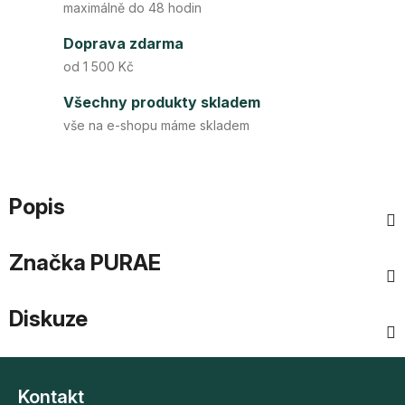
maximálně do 48 hodin
Doprava zdarma
od 1 500 Kč
Všechny produkty skladem
vše na e-shopu máme skladem
Popis
Značka
PURAE
Diskuze
Z
á
Kontakt