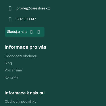
p
a
prodej
@
carestore.cz
t
602 500 147
í
Informace pro vás
Hodnocení obchodu
Blog
Pomáháme
Kontakty
Informace k nákupu
Obchodní podmínky