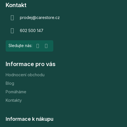
á
Kontakt
p
a
prodej
@
carestore.cz
t
602 500 147
í
Informace pro vás
Hodnocení obchodu
Blog
Pomáháme
Kontakty
Informace k nákupu