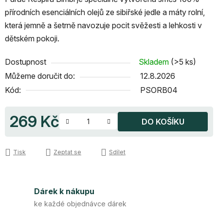
přírodních esenciálních olejů ze sibiřské jedle a máty rolní,
která jemně a šetrně navozuje pocit svěžesti a lehkosti v
dětském pokoji.
Dostupnost
Skladem
(>5 ks)
Můžeme doručit do:
12.8.2026
Kód:
PSORB04
269 Kč
DO KOŠÍKU
Měrná cena:
Tisk
Zeptat se
Sdílet
Dárek k nákupu
ke každé objednávce dárek