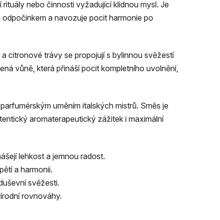
 rituály nebo činnosti vyžadující klidnou mysl. Je
ím odpočinkem a navozuje pocit harmonie po
 citronové trávy se propojují s bylinnou svěžestí
ná vůně, která přináší pocit kompletního uvolnění,
 parfumérským uměním italských mistrů. Směs je
autentický aromaterapeutický zážitek i maximální
ášejí lehkost a jemnou radost.
ětí a harmonii.
duševní svěžesti.
řírodní rovnováhy.