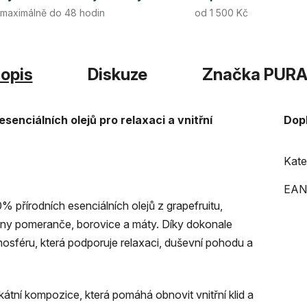
maximálně do 48 hodin
od 1 500 Kč
opis
Diskuze
Značka
PURA
senciálních olejů pro relaxaci a vnitřní
Dop
Kate
EAN
% přírodních esenciálních olejů z grapefruitu,
tóny pomeranče, borovice a máty. Díky dokonale
tmosféru, která podporuje relaxaci, duševní pohodu a
ikátní kompozice, která pomáhá obnovit vnitřní klid a