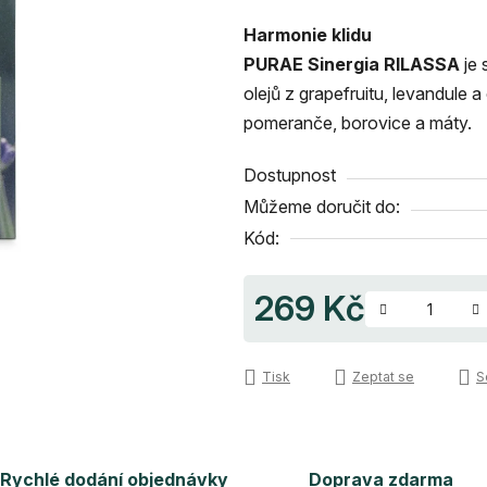
produktu
Harmonie klidu
je
PURAE Sinergia RILASSA
je
0,0
olejů z grapefruitu, levandule 
z
pomeranče, borovice a máty.
5
hvězdiček.
Dostupnost
Můžeme doručit do:
Kód:
269 Kč
Měrná cena:
Tisk
Zeptat se
S
Rychlé dodání objednávky
Doprava zdarma