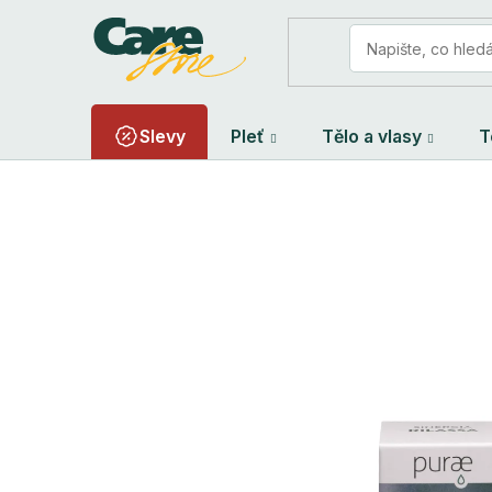
Přejít
na
obsah
Slevy
Pleť
Tělo a vlasy
T