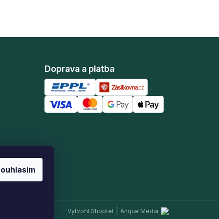
Doprava a platba
ouhlasím
|
Vytvořil Shoptet
Anque Media