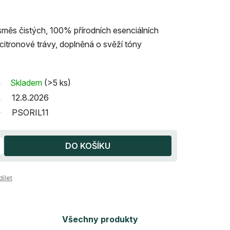
 směs čistých, 100% přírodních esenciálních
a citronové trávy, doplněná o svěží tóny
Skladem
(>5 ks)
12.8.2026
PSORIL11
DO KOŠÍKU
dílet
Všechny produkty