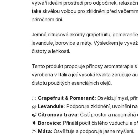
vytváří ideální prostředí pro odpočinek, relaxační
také skvělou volbou pro zklidnění před večern
náročném dni.
Jemné citrusové akordy grapefruitu, pomeranče a
levandule, borovice a máty. Výsledkem je vyváže
čistoty a lehkosti.
Tento produkt propojuje přínosy aromaterapie s
vyrobena v Itálii a její vysoká kvalita zaručuje 
čistotu použitých esenciálních olejů.
🍊
Grapefruit & Pomeranč:
Osvěžují mysl, přin
🌿
Levandule:
Podporuje zklidnění, uvolnění nap
🍃
Citronová tráva:
Čistí prostor a napomáhá 
🌲
Borovice:
Přináší pocit čistého vzduchu a p
🌱
Máta:
Osvěžuje a podporuje jasné myšlení.