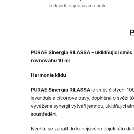
ke každé objednávce dárek
P
PURAE Sinergia RILASSA – uklidňující směs e
rovnováhu 10 ml
Harmonie klidu
PURAE Sinergia RILASSA
je směs čistých, 100
levandule a citronové trávy, doplněná o svěží 
vyvážené synergii vytváří jemnou, uklidňující a
soustředění.
Nechte se zahalit do konejšivého objetí této del