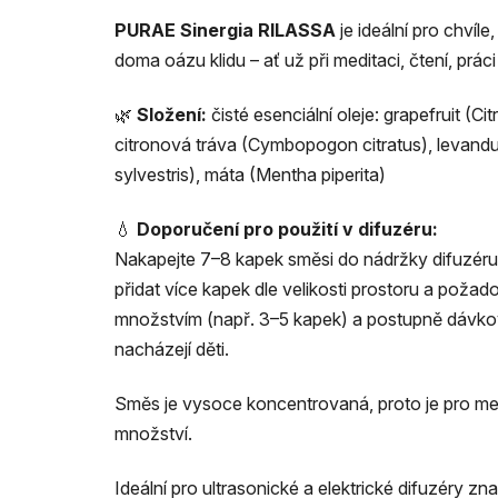
PURAE Sinergia RILASSA
je ideální pro chvíle
doma oázu klidu – ať už při meditaci, čtení, prá
🌿
Složení:
čisté esenciální oleje: grapefruit (Ci
citronová tráva (Cymbopogon citratus), levandul
sylvestris), máta (Mentha piperita)
💧
Doporučení pro použití v difuzéru:
Nakapejte 7–8 kapek směsi do nádržky difuzéru
přidat více kapek dle velikosti prostoru a pož
množstvím (např. 3–5 kapek) a postupně dávkov
nacházejí děti.
Směs je vysoce koncentrovaná, proto je pro men
množství.
Ideální pro ultrasonické a elektrické difuzéry 