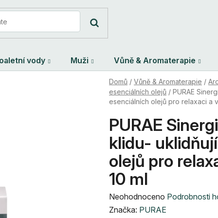
oaletní vody
Muži
Vůně & Aromaterapie
Domů
/
Vůně & Aromaterapie
/
Ar
esenciálních olejů
/
PURAE Sinergi
esenciálních olejů pro relaxaci a 
PURAE Sinerg
klidu- uklidňu
olejů pro relax
10 ml
Průměrné
Neohodnoceno
Podrobnosti 
hodnocení
Značka:
PURAE