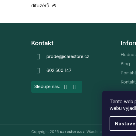
difuzérů. 🌸
Z
á
Kontakt
Info
p
Hodnoc
a
prodej
@
carestore.cz
t
Blog
602 500 147
í
Pomáh
Kontakt
Tento web p
webu vyjadř
Nastave
Copyright 2026
carestore.cz
. Všechna práva vyhrazena.