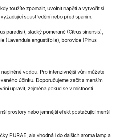
, kdy toužíte zpomalit, uvolnit napětí a vytvořit si
ci vyžadující soustředění nebo před spaním.
trus paradisi), sladký pomeranč (Citrus sinensis),
e (Lavandula angustifolia), borovice (Pinus
 naplněné vodou. Pro intenzivnější vůni můžete
adovaného účinku. Doporučujeme začít s menším
ání upravit, zejména pokud se v místnosti
ší prostory nebo jemnější efekt postačující menší
značky PURAE, ale vhodná i do dalších aroma lamp a