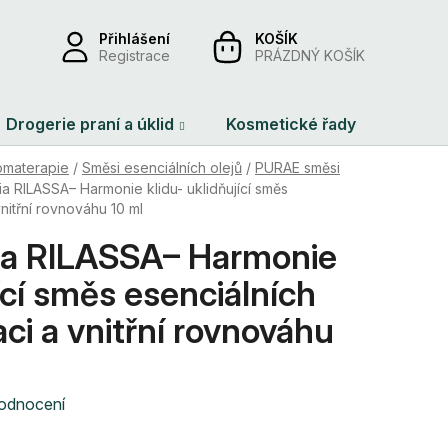
Přihlášení
NÁKUPNÍ
Registrace
PRÁZDNÝ KOŠÍK
KOŠÍK
Drogerie praní a úklid
Kosmetické řady
Dárko
omaterapie
/
Směsi esenciálních olejů
/
PURAE směsi
a RILASSA– Harmonie klidu- uklidňující směs
vnitřní rovnováhu 10 ml
ia RILASSA– Harmonie
jící směs esenciálních
aci a vnitřní rovnováhu
hodnocení