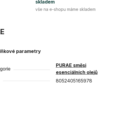
skladem
vše na e-shopu máme skladem
E
lňkové parametry
PURAE směsi
gorie
esenciálních olejů
8052405165978