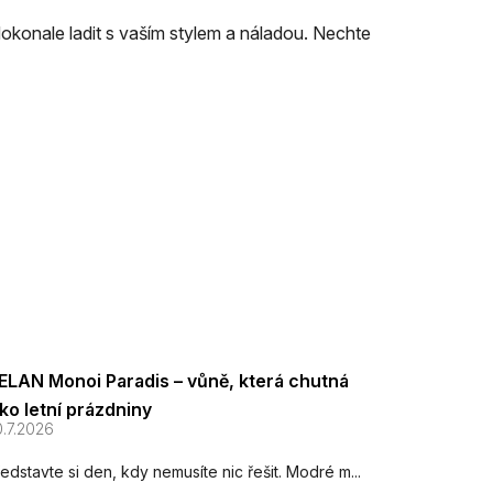
e dokonale ladit s vaším stylem a náladou. Nechte
ELAN Monoi Paradis – vůně, která chutná
ako letní prázdniny
.7.2026
edstavte si den, kdy nemusíte nic řešit. Modré m...