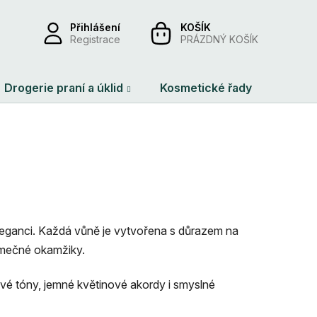
Přihlášení
NÁKUPNÍ
Registrace
PRÁZDNÝ KOŠÍK
KOŠÍK
Drogerie praní a úklid
Kosmetické řady
Dárko
 eleganci. Každá vůně je vytvořena s důrazem na
jimečné okamžiky.
ové tóny, jemné květinové akordy i smyslné