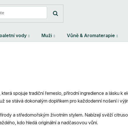
oaletní vody
Muži
Vůně & Aromaterapie
která spojuje tradiční řemeslo, přírodní ingredience a lásku k
čemuž se stává dokonalým doplňkem pro každodenní nošení i vý
řírody a středomořským životním stylem. Nabízejí svěží citrus
ždého, kdo hledá originální a nadčasovou vůni.