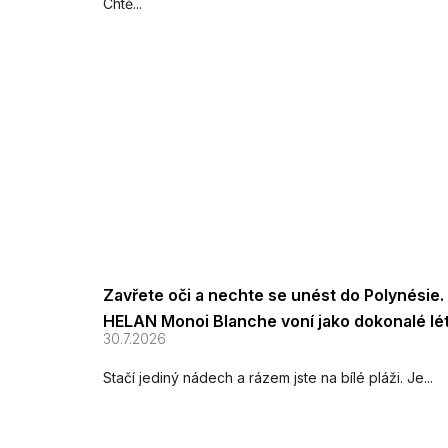
Chtě...
Zavřete oči a nechte se unést do Polynésie.
HELAN Monoi Blanche voní jako dokonalé lé
30.7.2026
Stačí jediný nádech a rázem jste na bílé pláži. Je...