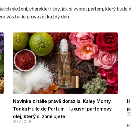
ejich složení, charakter i tipy, jak si vybrat parfém, který bud
která vás bude provázet každý den.
Novinka z Itálie právě dorazila: Kaley Monty
H
Tonka Huile de Parfum – luxusní parfémový
j
30
olej, který si zamilujete
30.7.2026
Př