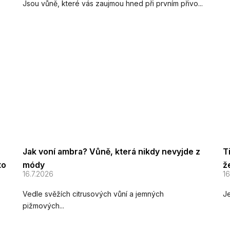
Jsou vůně, které vás zaujmou hned při prvním přivo...
Jak voní ambra? Vůně, která nikdy nevyjde z
T
to
módy
ž
16.7.2026
16
Vedle svěžích citrusových vůní a jemných
Je
pižmových...