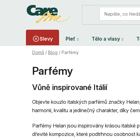
Přejít
na
obsah
Slevy
Pleť
Tělo a vlasy
T
Domů
/
Blog
/
Parfémy
Parfémy
Vůně inspirované Itálií
Objevte kouzlo italských parfémů značky Helan, 
harmonii, kvalitu a jedinečný charakter, díky 
Parfémy Helan jsou inspirovány krásou italské p
dřevité kompozice, které podtrhnou osobnost ka