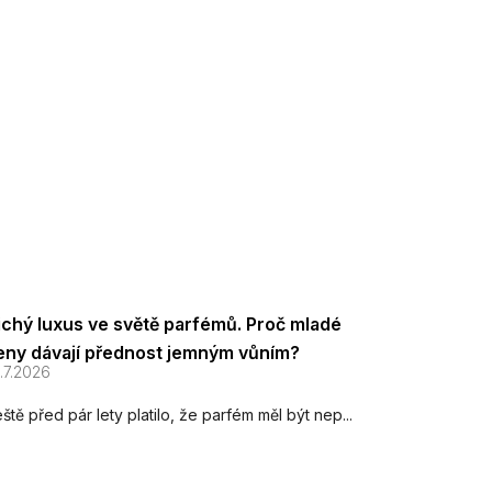
ichý luxus ve světě parfémů. Proč mladé
eny dávají přednost jemným vůním?
.7.2026
ště před pár lety platilo, že parfém měl být nep...