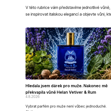
V této rubrice vám představíme jednotlivé vůně, j
se inspirovat italskou elegancí a objevte vůni, 
V
ý
p
i
s
č
l
á
n
k
Hledala jsem dárek pro muže. Nakonec mě
ů
překvapila vůně Helan Vetiver & Rum
4.8.2026
Vybrat parfém pro muže není vůbec jednoduché.