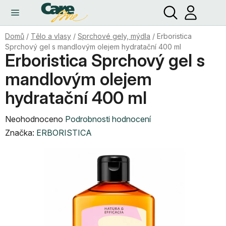
Hledat
NÁ
Přejít
KO
na
obsah
Domů
/
Tělo a vlasy
/
Sprchové gely, mýdla
/
Erboristica
Sprchový gel s mandlovým olejem hydratační 400 ml
Erboristica Sprchový gel s
mandlovým olejem
hydratační 400 ml
Průměrné
Neohodnoceno
Podrobnosti hodnocení
hodnocení
Značka:
ERBORISTICA
produktu
je
0,0
z
5
hvězdiček.