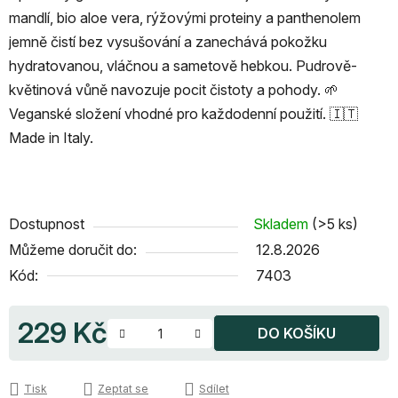
mandlí, bio aloe vera, rýžovými proteiny a panthenolem
jemně čistí bez vysušování a zanechává pokožku
hydratovanou, vláčnou a sametově hebkou. Pudrově-
květinová vůně navozuje pocit čistoty a pohody. 🌱
Veganské složení vhodné pro každodenní použití. 🇮🇹
Made in Italy.
Dostupnost
Skladem
(>5 ks)
Můžeme doručit do:
12.8.2026
Kód:
7403
229 Kč
DO KOŠÍKU
Měrná cena:
Tisk
Zeptat se
Sdílet