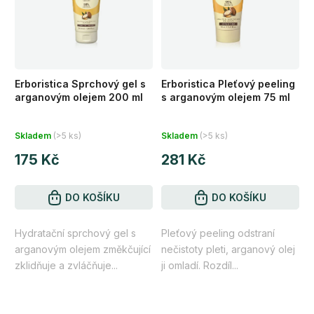
Erboristica Sprchový gel s
Erboristica Pleťový peeling
arganovým olejem 200 ml
s arganovým olejem 75 ml
Průměrné
Průměrné
Skladem
(>5 ks)
Skladem
(>5 ks)
hodnocení
hodnocení
175 Kč
281 Kč
produktu
produktu
je
je
5,0
DO KOŠÍKU
4,6
DO KOŠÍKU
z
z
Hydratační sprchový gel s
Pleťový peeling odstraní
5
5
arganovým olejem změkčující
nečistoty pleti, arganový olej
hvězdiček.
hvězdiček.
zklidňuje a zvláčňuje...
ji omladí. Rozdíl...