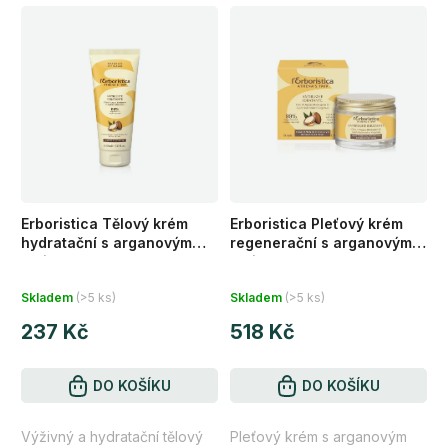
Erboristica Tělový krém
Erboristica Pleťový krém
hydratační s arganovým
regenerační s arganovým
olejem 200 ml
olejem 50 ml
Průměrné
Průměrné
Skladem
(>5 ks)
Skladem
(>5 ks)
hodnocení
hodnocení
237 Kč
518 Kč
produktu
produktu
je
je
4,8
DO KOŠÍKU
4,1
DO KOŠÍKU
z
z
Výživný a hydratační tělový
Pleťový krém s arganovým
5
5