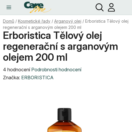
Hledat
NÁ
Přejít
KO
na
obsah
Domů
/
Kosmetické řady
/
Arganový olej
/
Erboristica Tělový olej
regenerační s arganovým olejem 200 ml
Erboristica Tělový olej
regenerační s arganovým
olejem 200 ml
Průměrné
4 hodnocení
Podrobnosti hodnocení
hodnocení
Značka:
ERBORISTICA
produktu
je
4,8
z
5
hvězdiček.