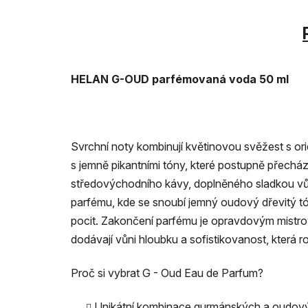
HELAN G-OUD parfémovaná voda 50 ml
Svrchní noty kombinují květinovou svěžest s orie
s jemně pikantními tóny, které postupně přech
středovýchodního kávy, doplněného sladkou vůní
parfému, kde se snoubí jemný oudový dřevitý tón
pocit. Zakončení parfému je opravdovým mistro
dodávají vůni hloubku a sofistikovanost, která 
Proč si vybrat G - Oud Eau de Parfum?
Unikátní kombinace gurmánských a oudových