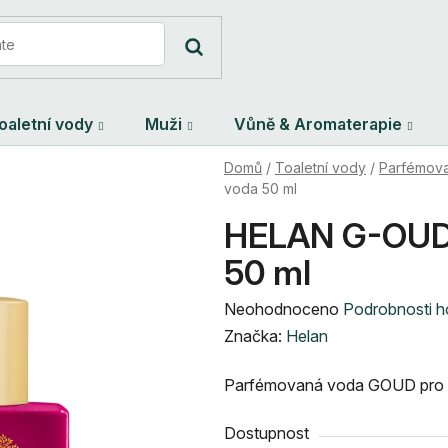
oaletní vody
Muži
Vůně & Aromaterapie
Domů
/
Toaletní vody
/
Parfémova
voda 50 ml
HELAN G-OUD
50 ml
Průměrné
Neohodnoceno
Podrobnosti 
hodnocení
Značka:
Helan
produktu
Parfémovaná voda GOUD pro 
je
0,0
Dostupnost
z