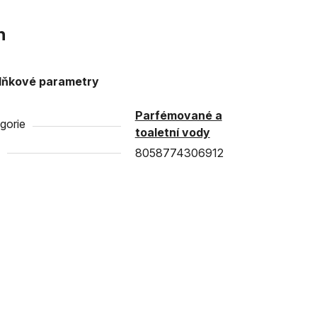
n
lňkové parametry
Parfémované a
gorie
toaletní vody
8058774306912