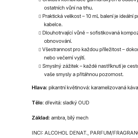
ostatních vůní na trhu.
Praktická velikost – 10 mL balení je ideální
kabelce.
Dlouhotrvající vůně – sofistikovaná kompoz
obnovování.
Všestrannost pro každou příležitost – doko
nebo večerní vyjítí.
Smyslný zážitek – každé nastříknutí je ces
vaše smysly a přitáhnou pozornost.
Hlava:
pikantní květinová: karamelizovaná káva,
Tělo
: dřevitá: sladký OUD
Základ:
ambra, bílý mech
INCI: ALCOHOL DENAT., PARFUM/FRAGRAN