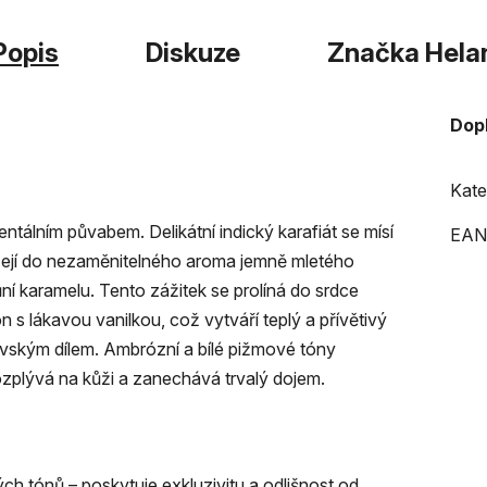
Popis
Diskuze
Značka
Hela
Dop
Kate
ntálním půvabem. Delikátní indický karafiát se mísí
EAN
ázejí do nezaměnitelného aroma jemně mletého
 karamelu. Tento zážitek se prolíná do srdce
 s lákavou vanilkou, což vytváří teplý a přívětivý
vským dílem. Ambrózní a bílé pižmové tóny
rozplývá na kůži a zanechává trvalý dojem.
 tónů – poskytuje exkluzivitu a odlišnost od