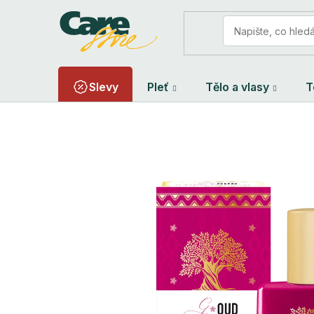
Přejít
na
obsah
Slevy
Pleť
Tělo a vlasy
T