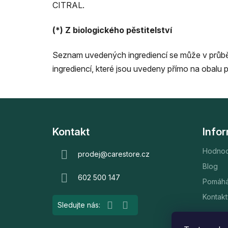
CITRAL.
(*) Z biologického pěstitelství
Seznam uvedených ingrediencí se může v průběh
ingrediencí, které jsou uvedeny přímo na obalu 
Z
á
Kontakt
Info
p
Hodnoc
a
prodej
@
carestore.cz
t
Blog
602 500 147
í
Pomáh
Kontakt