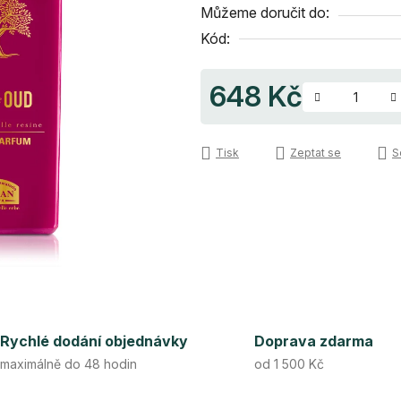
Můžeme doručit do:
5
Kód:
hvězdiček.
648 Kč
Měrná cena:
Tisk
Zeptat se
S
Rychlé dodání objednávky
Doprava zdarma
maximálně do 48 hodin
od 1 500 Kč