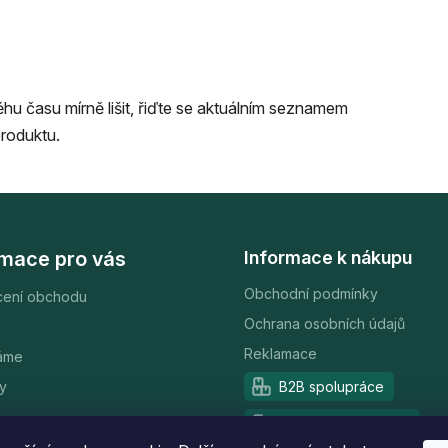
u času mírně lišit, řiďte se aktuálním seznamem
produktu.
rmace pro vás
Informace k nákupu
Obchodní podmínky
ení obchodu
Ochrana osobních údajů
Reklamace
áme
y
B2B spolupráce
Partnerský program