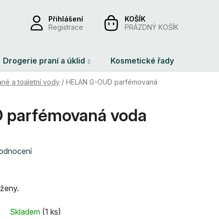
Přihlášení
NÁKUPNÍ
Registrace
PRÁZDNÝ KOŠÍK
KOŠÍK
Drogerie praní a úklid
Kosmetické řady
Dárko
né a toaletní vody
/
HELAN G-OUD parfémovaná
 parfémovaná voda
hodnocení
ženy.
Skladem
(1 ks)