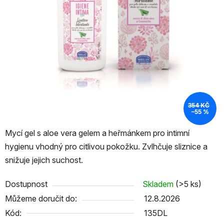
354 KČ
–55 %
Mycí gel s aloe vera gelem a heřmánkem pro intimní
hygienu vhodný pro citlivou pokožku. Zvlhčuje sliznice a
snižuje jejich suchost.
Dostupnost
Skladem
(>5 ks)
Můžeme doručit do:
12.8.2026
Kód:
135DL