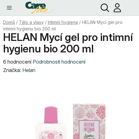
Hledat
NÁ
Přejít
KO
na
obsah
Domů
/
Tělo a vlasy
/
Intimní hygiena
/
HELAN Mycí gel pro
intimní hygienu bio 200 ml
HELAN Mycí gel pro intimní
hygienu bio 200 ml
Průměrné
6 hodnocení
Podrobnosti hodnocení
hodnocení
Značka:
Helan
produktu
je
4,5
z
5
hvězdiček.