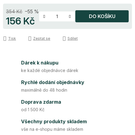
354 Kč
–55 %
DO KOŠÍKU
156 Kč
Měrná cena:
Tisk
Zeptat se
Sdílet
Dárek k nákupu
ke každé objednávce dárek
Rychlé dodání objednávky
maximálně do 48 hodin
Doprava zdarma
od 1 500 Kč
Všechny produkty skladem
vše na e-shopu máme skladem