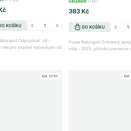
cení
Skladem
(1 ks)
tu
Kč
383 Kč
DO KOŠÍKU
DO KOŠÍKU
Naturapìd Odpuzovač vší –
Purae Naturapìd Ochranný sprej 
í olej pro snadné vyčesávání vší
ček.
vším – 100% přírodní prevence s.
Kód:
137SH
Kód: