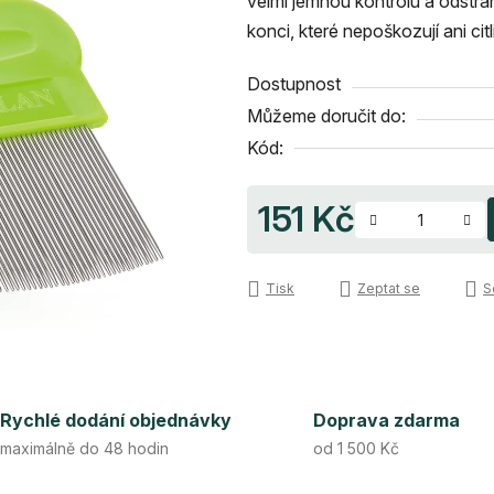
velmi jemnou kontrolu a odstra
0,0
konci, které nepoškozují ani ci
z
5
Dostupnost
hvězdiček.
Můžeme doručit do:
Kód:
151 Kč
Měrná cena:
Tisk
Zeptat se
S
Rychlé dodání objednávky
Doprava zdarma
maximálně do 48 hodin
od 1 500 Kč