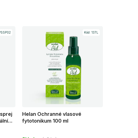
PSSP02
Kód:
137L
sprej
Helan Ochranné vlasové
álními
fytotonikum 100 ml