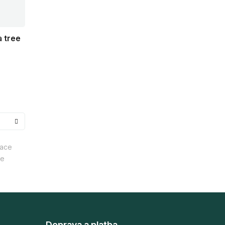
 tree
nace
je
Doprava a platba