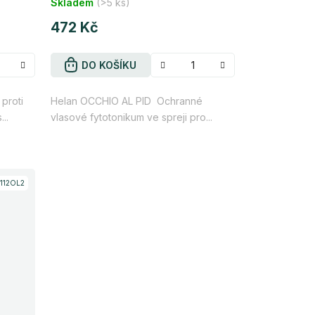
Skladem
(>5 ks)
472 Kč
DO KOŠÍKU
proti
Helan OCCHIO AL PID Ochranné
..
vlasové fytotonikum ve spreji pro...
112OL2