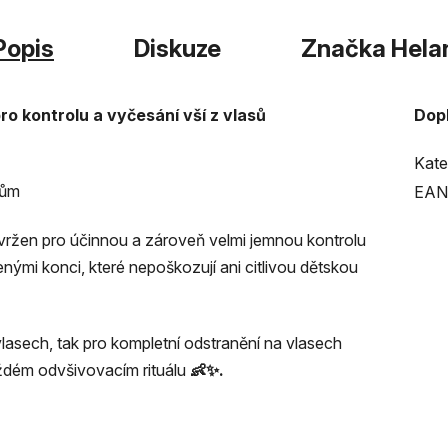
Popis
Diskuze
Značka
Hela
ro kontrolu a vyčesání vší z vlasů
Dop
Kate
sům
EAN
avržen pro účinnou a zároveň velmi jemnou kontrolu
nými konci, které nepoškozují ani citlivou dětskou
vlasech, tak pro kompletní odstranění na vlasech
ždém odvšivovacím rituálu
👶✨.