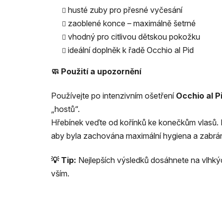
husté zuby pro přesné vyčesání
zaoblené konce – maximálně šetrné
vhodný pro citlivou dětskou pokožku
ideální doplněk k řadě Occhio al Pid
🧼 Použití a upozorn
ě
ní
Používejte po intenzivním ošetření
Occhio al P
„hostů“.
Hřebínek veďte od kořínků ke konečkům vlasů.
aby byla zachována maximální hygiena a zabrá
💡 Tip:
Nejlepších výsledků dosáhnete na vlhký
vším.