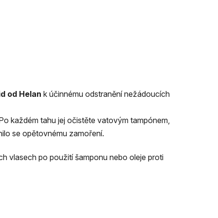
id od Helan
k účinnému odstranění nežádoucích
 Po každém tahu jej očistěte vatovým tampónem,
nilo se opětovnému zamoření.
ch vlasech po použití šamponu nebo oleje proti