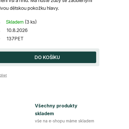
nění vší a hnid. Má husté zuby se zaoblenými
tlivou dětskou pokožku hlavy.
Skladem
(3 ks)
10.8.2026
137PET
DO KOŠÍKU
dílet
Všechny produkty
skladem
vše na e-shopu máme skladem