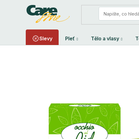
Přejít
na
obsah
Slevy
Pleť
Tělo a vlasy
T