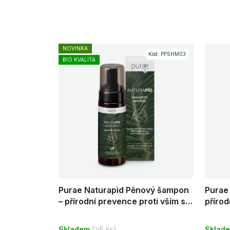
NOVINKA
Kód:
PPSHM03
BIO KVALITA
Purae Naturapìd Pěnový šampon
Purae
– přírodní prevence proti vším s
přírod
esenciálními oleji 150 ml
vyčesá
Průměrné
Průmě
hřebí
Skladem
(>5 ks)
Sklad