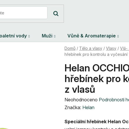
oaletní vody
Muži
Vůně & Aromaterapie
Domů
/
Tělo a vlasy
/
Vlasy
/
Vši-
hřebínek pro kontrolu a vyčesání 
Helan OCCHIO 
hřebínek pro k
z vlasů
Průměrné
Neohodnoceno
Podrobnosti 
hodnocení
Značka:
Helan
produktu
Speciální h
ř
ebínek Helan Oc
je