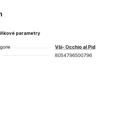
n
lňkové parametry
gorie
Vši- Occhio al Pid
8054796500796