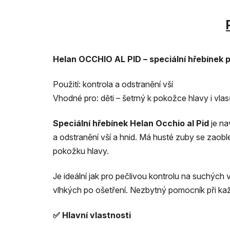
Helan OCCHIO AL PID – speciální h
řebínek p
Použití: kontrola a odstranění vší
Vhodné pro: děti – šetrný k pokožce hlavy i vla
Speciální h
ř
ebínek Helan Occhio al Pid
je n
a odstranění vší a hnid. Má husté zuby se zaoble
pokožku hlavy.
Je ideální jak pro pečlivou kontrolu na suchých 
vlhkých po ošetření. Nezbytný pomocník při ka
✅ Hlavní vlastnosti