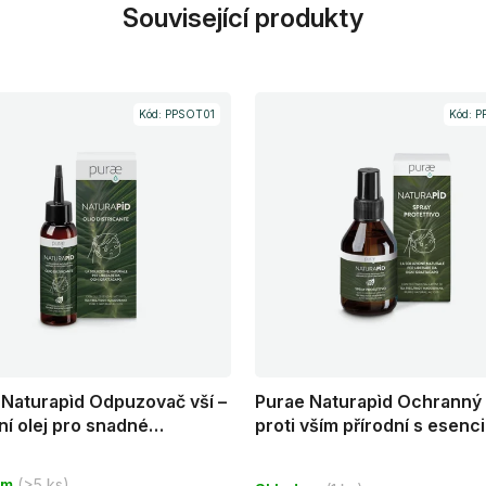
Související produkty
Kód:
PPSOT01
Kód:
P
 Naturapìd Odpuzovač vší –
Purae Naturapìd Ochranný 
ní olej pro snadné
proti vším přírodní s esenci
vání vší a hnid 100ml +
oleji 100ml
rné
nek
em
(>5 ks)