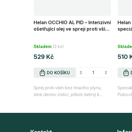
Helan OCCHIO AL PID – Intenzivní
Helan 
ošetřující olej ve spreji proti vším
speciá
100 ml
ml
Skladem
(3 ks)
Sklad
529 Kč
510 
DO KOŠÍKU
Sprej proti vším bez hnacího plynu,
Speciá
silně dermo-čisticí, přitom šetrný k...
Pidocch
Z
á