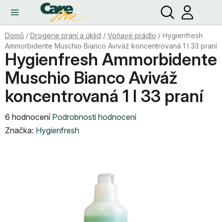
Hledat
NÁ
Přejít
KO
na
obsah
Domů
/
Drogerie praní a úklid
/
Voňavé prádlo
/
Hygienfresh
Ammorbidente Muschio Bianco Aviváž koncentrovaná 1 l 33 praní
Hygienfresh Ammorbidente
Muschio Bianco Aviváž
koncentrovaná 1 l 33 praní
Průměrné
6 hodnocení
Podrobnosti hodnocení
hodnocení
Značka:
Hygienfresh
produktu
je
4,7
z
5
hvězdiček.