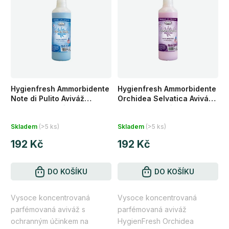
Hygienfresh Ammorbidente
Hygienfresh Ammorbidente
Note di Pulito Aviváž
Orchidea Selvatica Aviváž
koncentrovaná 1 l 33 praní
koncentrovaná 1 l 33 praní
Průměrné
Průměrné
Skladem
(>5 ks)
Skladem
(>5 ks)
hodnocení
hodnocení
192 Kč
192 Kč
produktu
produktu
je
je
4,8
DO KOŠÍKU
4,8
DO KOŠÍKU
z
z
Vysoce koncentrovaná
Vysoce koncentrovaná
5
5
parfémovaná aviváž s
parfémovaná aviváž
hvězdiček.
hvězdiček.
ochranným účinkem na
HygienFresh Orchidea