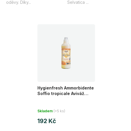
oděvy. Díky...
Selvatica ...
Hygienfresh Ammorbidente
Soffio tropicale Aviváž
koncentrovaná 1l 33 praní
Skladem
(>5 ks)
192 Kč