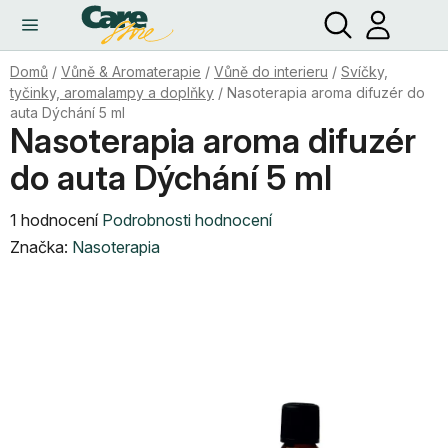
Hledat
NÁ
Přejít
KO
na
obsah
Domů
/
Vůně & Aromaterapie
/
Vůně do interieru
/
Svíčky,
tyčinky, aromalampy a doplňky
/
Nasoterapia aroma difuzér do
auta Dýchání 5 ml
Nasoterapia aroma difuzér
do auta Dýchání 5 ml
Průměrné
1 hodnocení
Podrobnosti hodnocení
hodnocení
Značka:
Nasoterapia
produktu
je
5,0
z
5
hvězdiček.