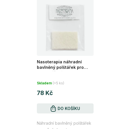
Nasoterapia náhradní
bavlněný polštářek pro
aromadifuzér do auta
Průměrné
Skladem
(>5 ks)
hodnocení
78 Kč
produktu
je
5,0
DO KOŠÍKU
z
Náhradní bavlněný polštářek
5