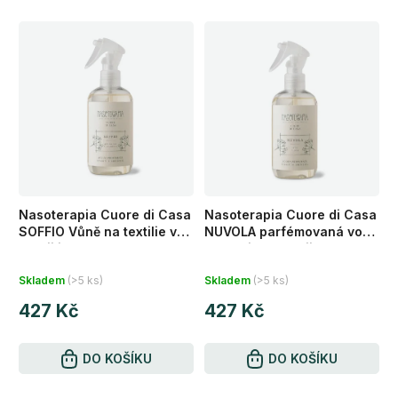
Nasoterapia Cuore di Casa
Nasoterapia Cuore di Casa
SOFFIO Vůně na textilie ve
NUVOLA parfémovaná voda
spreji jasmín a kašmír 250
na textil ve spreji OBLAK
Průměrné
Průměrné
ml
Pudr a růže, 250 ml
Skladem
(>5 ks)
Skladem
(>5 ks)
hodnocení
hodnocení
427 Kč
427 Kč
produktu
produktu
je
je
4,9
DO KOŠÍKU
5,0
DO KOŠÍKU
z
z