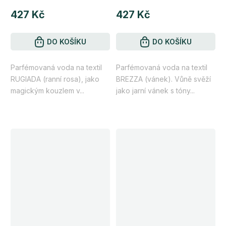
hodnocení
hodnocení
427 Kč
427 Kč
produktu
produktu
je
je
4,1
DO KOŠÍKU
5,0
DO KOŠÍKU
z
z
Parfémovaná voda na textil
Parfémovaná voda na textil
5
5
RUGIADA (ranní rosa), jako
BREZZA (vánek). Vůně svěží
hvězdiček.
hvězdiček.
magickým kouzlem v...
jako jarní vánek s tóny...