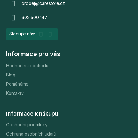
a
prodej
@
carestore.cz
t
602 500 147
í
Informace pro vás
Hodnocení obchodu
Blog
Pomáháme
Kontakty
Informace k nákupu
Obchodní podmínky
Ochrana osobních údajů