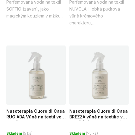
Parfémovaná voda na textil
Parfémovaná voda na textil
5
5
SOFFIO (závan), jako
NUVOLA. Hebká pudrová
hvězdiček.
hvězdiček.
magickým kouzlem v mžiku...
vůně krémového
charakteru,...
Nasoterapia Cuore di Casa
Nasoterapia Cuore di Casa
RUGIADA Vůně na textil ve
BREZZA vůně na textilie ve
spreji bergamot a cedr 250
spreji (VÁNEK Zelený čaj a
Průměrné
Průměrné
ml
pomerančový květ), 250 ml
Skladem
(5 ks)
Skladem
(>5 ks)