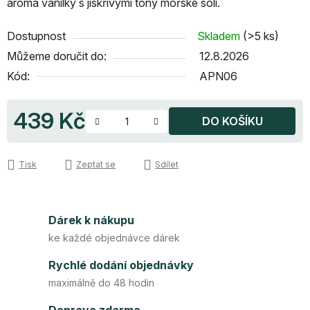
aroma vanilky s jiskřivými tóny mořské soli.
Dostupnost
Skladem
(>5 ks)
Můžeme doručit do:
12.8.2026
Kód:
APN06
439 Kč
DO KOŠÍKU
Měrná cena:
Tisk
Zeptat se
Sdílet
Dárek k nákupu
ke každé objednávce dárek
Rychlé dodání objednávky
maximálně do 48 hodin