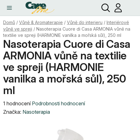
Hledat
NÁ
Přejít
KO
na
obsah
Domů
/
Vůně & Aromaterapie
/
Vůně do interieru
/
Interiérové
vůně ve spreji
/
Nasoterapia Cuore di Casa ARMONIA vůně na
textilie ve spreji (HARMONIE vanilka a mořská sůl), 250 ml
Nasoterapia Cuore di Casa
ARMONIA vůně na textilie
ve spreji (HARMONIE
vanilka a mořská sůl), 250
ml
Průměrné
1 hodnocení
Podrobnosti hodnocení
hodnocení
Značka:
Nasoterapia
produktu
je
5,0