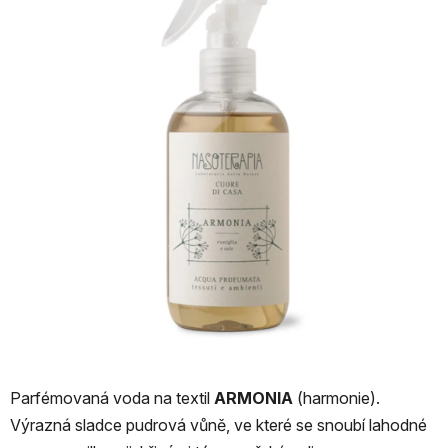
z
5
hvězdiček.
Parfémovaná voda na textil
ARMONIA
(harmonie).
Výrazná sladce pudrová vůně, ve které se snoubí lahodné