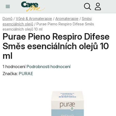
Hledat
NÁ
Přejít
KO
na
obsah
Domů
/
Vůně & Aromaterapie
/
Aromaterapie
/
Směsi
esenciálních olejů
/
Purae Pieno Respiro Difese Směs
esenciálních olejů 10 ml
Purae Pieno Respiro Difese
Směs esenciálních olejů 10
ml
Průměrné
1 hodnocení
Podrobnosti hodnocení
hodnocení
Značka:
PURAE
produktu
je
5,0
z
5
hvězdiček.