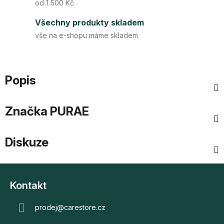
od 1 500 Kč
Všechny produkty skladem
vše na e-shopu máme skladem
Popis
Značka
PURAE
Diskuze
Z
á
Kontakt
p
a
prodej
@
carestore.cz
t