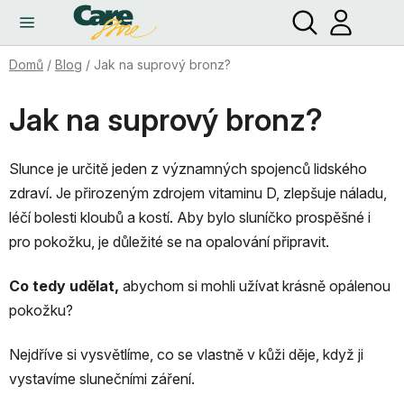
Hledat
NÁ
Přejít
KO
na
obsah
Domů
/
Blog
/
Jak na suprový bronz?
Jak na suprový bronz?
Slunce je určitě jeden z významných spojenců lidského
zdraví. Je přirozeným zdrojem vitaminu D, zlepšuje náladu,
léčí bolesti kloubů a kostí. Aby bylo sluníčko prospěšné i
pro pokožku, je důležité se na opalování připravit.
Co tedy udělat,
abychom si mohli užívat krásně opálenou
pokožku?
Nejdříve si vysvětlíme, co se vlastně v kůži děje, když ji
vystavíme slunečními záření.