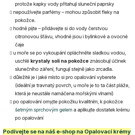
protože kapky vody přitahují sluneční paprsky
nepoužívejte parfémy – mohou způsobit fleky na
pokožce.
hodně pijte – přidávejte si do vody čerstvou
citronovou šťávu, vhodné jsou i bylinkové a ovocné
čaje
u moře se po vykoupání opláchněte sladkou vodou,
uschlé
krystaly soli na pokožce
znásobují účinek
slunečního záření, fungují stejně jako zrcadla.
důležité je i jaké místo si pro opalování vyberete
(ideální je travnatý povrch, u moře je to ta část pláže,
která je neustále namáčena mořskými vlnami)
po opalování omyjte pokožku kvalitním, k pokožce
šetrným sprchovým gelem
a aplikujte dostatek krému
po opalování
Podívejte se na náš e-shop na Opalovací krémy