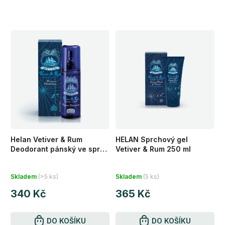
Helan Vetiver & Rum
HELAN Sprchový gel
Deodorant pánský ve spreji
Vetiver & Rum 250 ml
100 ml
Průměrné
Průměrné
Skladem
(>5 ks)
Skladem
(5 ks)
hodnocení
hodnocení
340 Kč
365 Kč
produktu
produktu
je
je
4,8
DO KOŠÍKU
4,8
DO KOŠÍKU