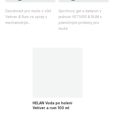
z
z
Deodorant pro muže s vůní
Sprchový gel a šampon v
5
5
Vetiver & Rum ve spreji s
jednom VETIVER & RUM s
hvězdiček.
hvězdiček.
mechanickým...
pšeničnými proteiny pro
muže.
HELAN Voda po holení
Vetiver a rum 100 ml