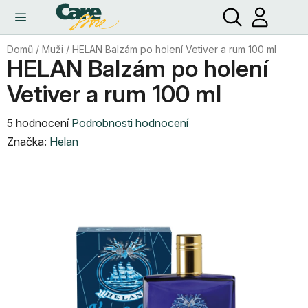
Hledat
NÁ
Přejít
KO
na
obsah
Domů
/
Muži
/
HELAN Balzám po holení Vetiver a rum 100 ml
HELAN Balzám po holení
Vetiver a rum 100 ml
Průměrné
5 hodnocení
Podrobnosti hodnocení
hodnocení
Značka:
Helan
produktu
je
4,6
z
5
hvězdiček.