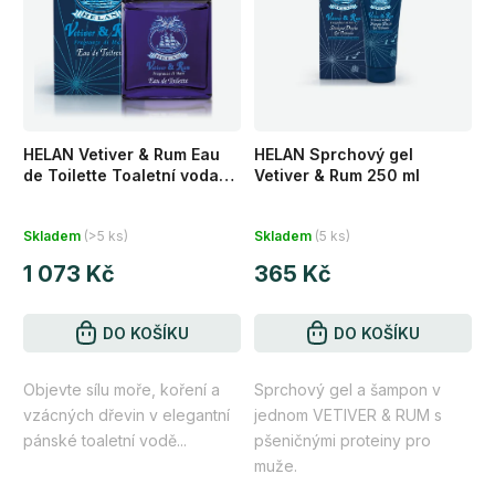
HELAN Vetiver & Rum Eau
HELAN Sprchový gel
de Toilette Toaletní voda
Vetiver & Rum 250 ml
pro muže 100 ml
Průměrné
Průměrné
Skladem
(>5 ks)
Skladem
(5 ks)
hodnocení
hodnocení
1 073 Kč
365 Kč
produktu
produktu
je
je
4,6
DO KOŠÍKU
4,8
DO KOŠÍKU
z
z
Objevte sílu moře, koření a
Sprchový gel a šampon v
5
5
vzácných dřevin v elegantní
jednom VETIVER & RUM s
hvězdiček.
hvězdiček.
pánské toaletní vodě...
pšeničnými proteiny pro
muže.