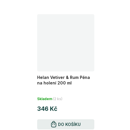
Helan Vetiver & Rum Pěna
na holení 200 ml
Průměrné
Skladem
(2 ks)
hodnocení
346 Kč
produktu
je
5,0
DO KOŠÍKU