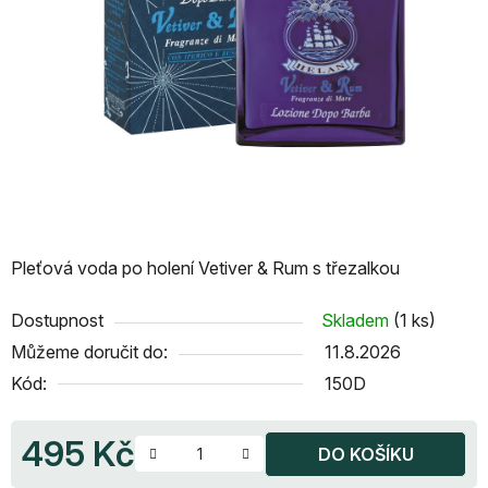
Pleťová voda po holení Vetiver & Rum s třezalkou
Dostupnost
Skladem
(1 ks)
Můžeme doručit do:
11.8.2026
Kód:
150D
495 Kč
DO KOŠÍKU
Měrná cena: