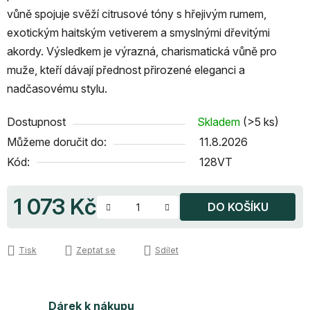
vůně spojuje svěží citrusové tóny s hřejivým rumem,
exotickým haitským vetiverem a smyslnými dřevitými
akordy. Výsledkem je výrazná, charismatická vůně pro
muže, kteří dávají přednost přirozené eleganci a
nadčasovému stylu.
Dostupnost
Skladem
(>5 ks)
Můžeme doručit do:
11.8.2026
Kód:
128VT
1 073 Kč
DO KOŠÍKU
Měrná cena:
Tisk
Zeptat se
Sdílet
Dárek k nákupu