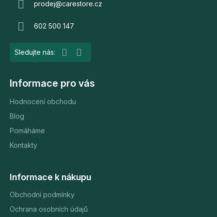
a
prodej
@
carestore.cz
t
602 500 147
í
Informace pro vás
Hodnocení obchodu
Blog
Pomáháme
Kontakty
Informace k nákupu
Obchodní podmínky
Ochrana osobních údajů