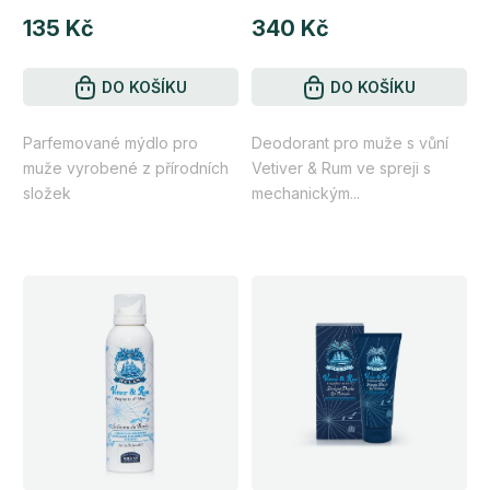
hodnocení
hodnocení
135 Kč
340 Kč
produktu
produktu
je
je
5,0
DO KOŠÍKU
4,8
DO KOŠÍKU
z
z
Parfemované mýdlo pro
Deodorant pro muže s vůní
5
5
muže vyrobené z přírodních
Vetiver & Rum ve spreji s
hvězdiček.
hvězdiček.
složek
mechanickým...