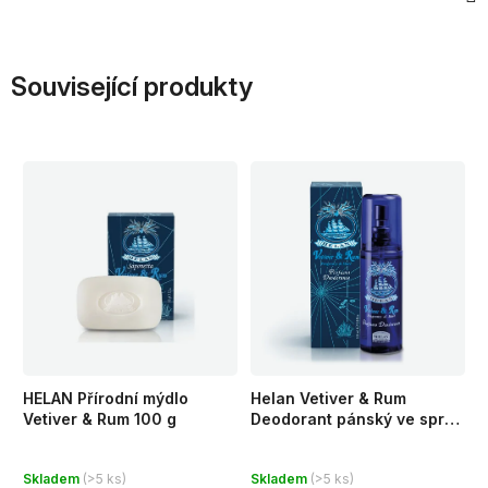
Související produkty
HELAN Přírodní mýdlo
Helan Vetiver & Rum
Vetiver & Rum 100 g
Deodorant pánský ve spreji
100 ml
Průměrné
Průměrné
Skladem
(>5 ks)
Skladem
(>5 ks)