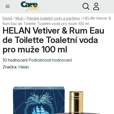
Hledat
NÁ
Přejít
KO
na
obsah
Domů
/
Muži
/
Pánské toaletní vody a parfémy
/
HELAN Vetiver &
Rum Eau de Toilette Toaletní voda pro muže 100 ml
HELAN Vetiver & Rum Eau
de Toilette Toaletní voda
pro muže 100 ml
Průměrné
10 hodnocení
Podrobnosti hodnocení
hodnocení
Značka:
Helan
produktu
je
4,6
z
5
hvězdiček.