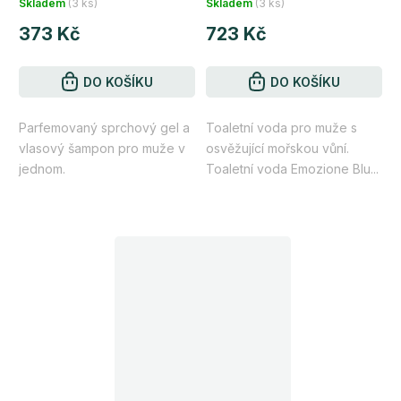
Skladem
(3 ks)
Skladem
(3 ks)
hodnocení
hodnocení
373 Kč
723 Kč
produktu
produktu
je
je
5,0
DO KOŠÍKU
4,8
DO KOŠÍKU
z
z
Parfemovaný sprchový gel a
Toaletní voda pro muže s
5
5
vlasový šampon pro muže v
osvěžující mořskou vůní.
hvězdiček.
hvězdiček.
jednom.
Toaletní voda Emozione Blu...