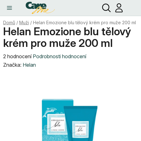
Hledat
NÁ
Přejít
KO
na
obsah
Domů
/
Muži
/
Helan Emozione blu tělový krém pro muže 200 ml
Helan Emozione blu tělový
krém pro muže 200 ml
Průměrné
2 hodnocení
Podrobnosti hodnocení
hodnocení
Značka:
Helan
produktu
je
5,0
z
5
hvězdiček.