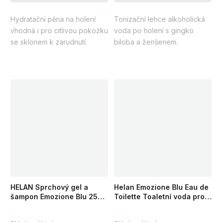
z
z
Hydratační pěna na holení
Tonizační lehce alkoholická
5
5
vhodná i pro citlivou pokožku
voda po holení s gingko
hvězdiček.
hvězdiček.
se sklonem k zarudnutí.
biloba a ženšenem.
HELAN Sprchový gel a
Helan Emozione Blu Eau de
šampon Emozione Blu 250
Toilette Toaletní voda pro
ml
muže 50 ml
Průměrné
Průměrné