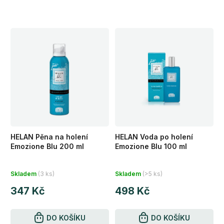
HELAN Pěna na holení
HELAN Voda po holení
Emozione Blu 200 ml
Emozione Blu 100 ml
Průměrné
Průměrné
Skladem
(3 ks)
Skladem
(>5 ks)
hodnocení
hodnocení
347 Kč
498 Kč
produktu
produktu
je
je
5,0
DO KOŠÍKU
4,8
DO KOŠÍKU