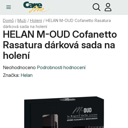
Hledat
NÁ
Přejít
KO
na
obsah
Domů
/
Muži
/
Holení
/
HELAN M-OUD Cofanetto Rasatura
dárková sada na holení
HELAN M-OUD Cofanetto
Rasatura dárková sada na
holení
Průměrné
Neohodnoceno
Podrobnosti hodnocení
hodnocení
Značka:
Helan
produktu
je
0,0
z
5
hvězdiček.