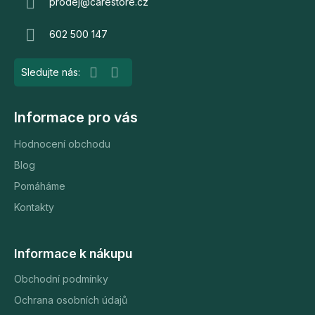
a
prodej
@
carestore.cz
t
602 500 147
í
Informace pro vás
Hodnocení obchodu
Blog
Pomáháme
Kontakty
Informace k nákupu
Obchodní podmínky
Ochrana osobních údajů