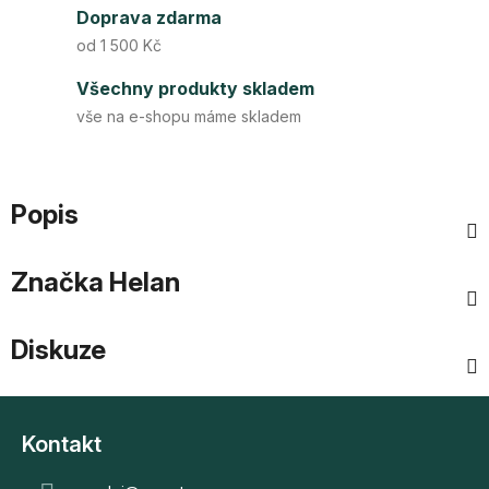
Doprava zdarma
od 1 500 Kč
Všechny produkty skladem
vše na e-shopu máme skladem
Popis
Značka
Helan
Diskuze
Z
á
Kontakt
p