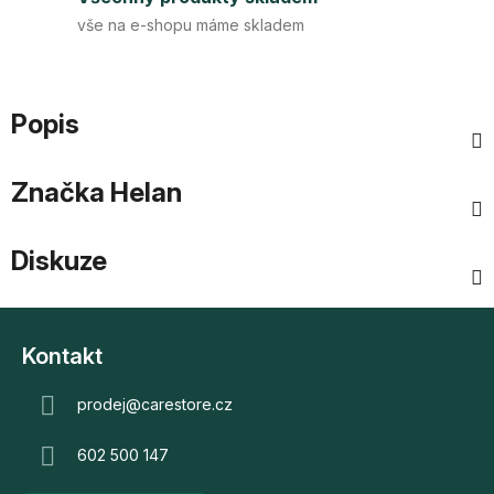
vše na e-shopu máme skladem
Popis
Značka
Helan
Diskuze
Z
á
Kontakt
p
a
prodej
@
carestore.cz
t
602 500 147
í