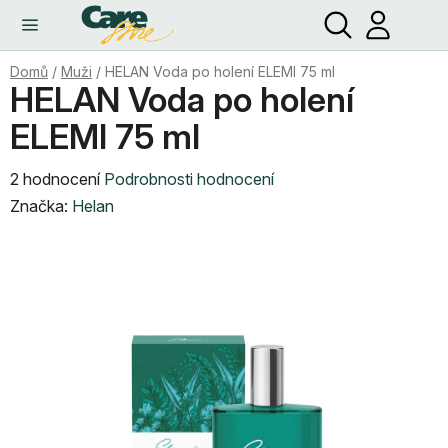
Hledat
NÁ
Přejít
KO
na
obsah
Domů
/
Muži
/
HELAN Voda po holení ELEMI 75 ml
HELAN Voda po holení
ELEMI 75 ml
Průměrné
2 hodnocení
Podrobnosti hodnocení
hodnocení
Značka:
Helan
produktu
je
5,0
z
5
hvězdiček.