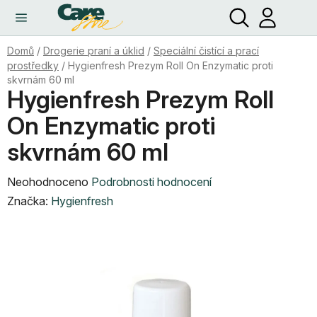
Hledat
NÁ
Přejít
KO
na
obsah
Domů
/
Drogerie praní a úklid
/
Speciální čistící a prací
prostředky
/
Hygienfresh Prezym Roll On Enzymatic proti
skvrnám 60 ml
Hygienfresh Prezym Roll
On Enzymatic proti
skvrnám 60 ml
Průměrné
Neohodnoceno
Podrobnosti hodnocení
hodnocení
Značka:
Hygienfresh
produktu
je
0,0
z
5
hvězdiček.