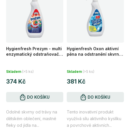
Hygienfresh Prezym - multi
Hygienfresh Oxon aktivní
enzymatický odstraňovač
pěna na odstranění skvrn
skvrn 750 ml
750 ml
Skladem
(>5 ks)
Skladem
(>5 ks)
374 Kč
381 Kč
DO KOŠÍKU
DO KOŠÍKU
Odolné skvrny od trávy na
Tento inovativní produkt
dětském oblečení, mastné
využívá sílu aktivního kyslíku
fleky od jídla na...
a povrchově aktivních...