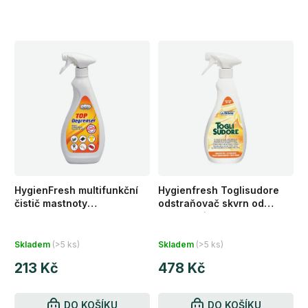
HygienFresh multifunkční
Hygienfresh Toglisudore
čistič mastnoty
odstraňovač skvrn od
TOPdegreaser 750 ml
potu/moči 750 ml
Skladem
(>5 ks)
Skladem
(>5 ks)
213 Kč
478 Kč
DO KOŠÍKU
DO KOŠÍKU