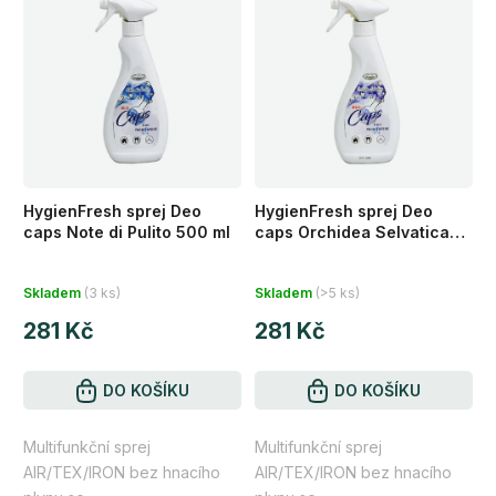
HygienFresh sprej Deo
HygienFresh sprej Deo
caps Note di Pulito 500 ml
caps Orchidea Selvatica
500 ml
Průměrné
Průměrné
Skladem
(3 ks)
Skladem
(>5 ks)
hodnocení
hodnocení
281 Kč
281 Kč
produktu
produktu
je
je
5,0
DO KOŠÍKU
5,0
DO KOŠÍKU
z
z
Multifunkční sprej
Multifunkční sprej
5
5
AIR/TEX/IRON bez hnacího
AIR/TEX/IRON bez hnacího
hvězdiček.
hvězdiček.