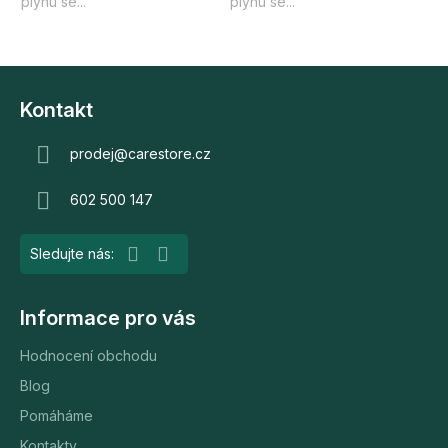
plynu se...
plynu se...
Z
á
Kontakt
p
a
prodej
@
carestore.cz
t
602 500 147
í
Informace pro vás
Hodnocení obchodu
Blog
Pomáháme
Kontakty