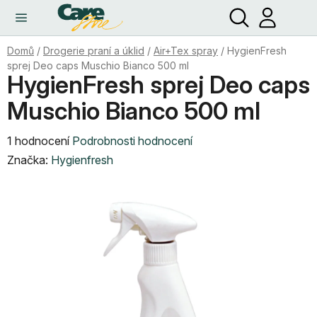
Hledat
NÁ
Přejít
KO
na
obsah
Domů
/
Drogerie praní a úklid
/
Air+Tex spray
/
HygienFresh
sprej Deo caps Muschio Bianco 500 ml
HygienFresh sprej Deo caps
Muschio Bianco 500 ml
Průměrné
1 hodnocení
Podrobnosti hodnocení
hodnocení
Značka:
Hygienfresh
produktu
je
5,0
z
5
hvězdiček.