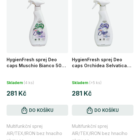
HygienFresh sprej Deo
HygienFresh sprej Deo
caps Muschio Bianco 500
caps Orchidea Selvatica
ml
500 ml
Průměrné
Průměrné
Skladem
(4 ks)
Skladem
(>5 ks)
hodnocení
hodnocení
281 Kč
281 Kč
produktu
produktu
je
je
5,0
DO KOŠÍKU
5,0
DO KOŠÍKU
z
z
Multifunkční sprej
Multifunkční sprej
5
5
AIR/TEX/IRON bez hnacího
AIR/TEX/IRON bez hnacího
hvězdiček.
hvězdiček.