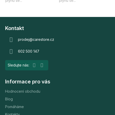
plynu se...
plynu se...
Z
á
Kontakt
p
a
prodej
@
carestore.cz
t
602 500 147
í
Informace pro vás
Hodnocení obchodu
Blog
Pomáháme
Kontakty