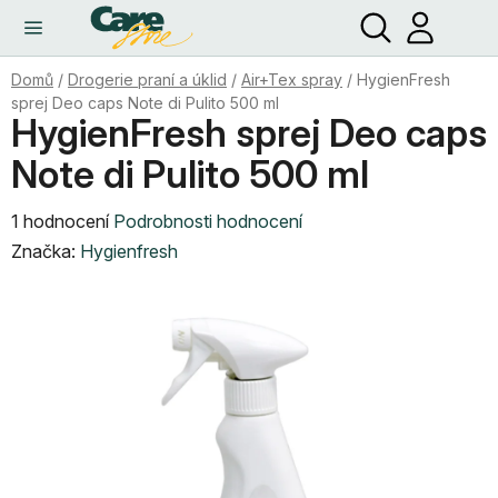
Hledat
NÁ
Přejít
KO
na
obsah
Domů
/
Drogerie praní a úklid
/
Air+Tex spray
/
HygienFresh
sprej Deo caps Note di Pulito 500 ml
HygienFresh sprej Deo caps
Note di Pulito 500 ml
Průměrné
1 hodnocení
Podrobnosti hodnocení
hodnocení
Značka:
Hygienfresh
produktu
je
5,0
z
5
hvězdiček.