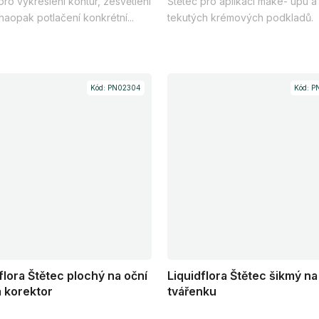
pro vykreslení kontur, zesvětlení
Štětec pro aplikaci make- upu a
5
aopak potlačení konkrétní...
tekutých krémových podkladů.
ček.
hvězdiček.
Kód:
PN02304
Kód:
P
flora Štětec plochý na oční
Liquidflora Štětec šikmý na
a korektor
tvářenku
rné
Průměrné