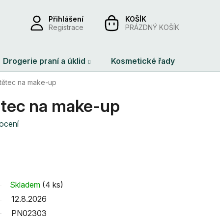
Přihlášení
NÁKUPNÍ
Registrace
PRÁZDNÝ KOŠÍK
KOŠÍK
Drogerie praní a úklid
Kosmetické řady
Dárko
Štětec na make-up
tětec na make-up
ocení
Skladem
(4 ks)
12.8.2026
PN02303