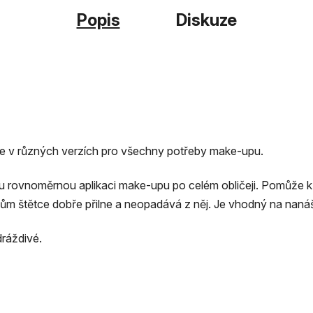
Popis
Diskuze
ětce v různých verzích pro všechny potřeby make-upu.
u rovnoměrnou aplikaci make-upu po celém obličeji. Pomůže
ům štětce dobře přilne a neopadává z něj. Je vhodný na nanáše
ráždivé.