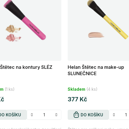
Štětec na kontury SLÉZ
Helan Štětec na make-up
SLUNEČNICE
rné
Průměrné
em
(1 ks)
Skladem
(4 ks)
cení
hodnocení
tu
Kč
produktu
377 Kč
je
5,0
DO KOŠÍKU
DO KOŠÍKU
z