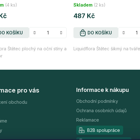
em
(4 ks)
Skladem
(2 ks)
cení
hodnocení
tu
Kč
produktu
487 Kč
je
5,0
DO KOŠÍKU
DO KOŠÍKU
z
lora Štětec plochý na oční stíny a
Liquidflora Štětec šikmý na tvář
5
or
ček.
hvězdiček.
rmace pro vás
Informace k nákupu
Obchodní podmínky
ení obchodu
Ochrana osobních údajů
Reklamace
áme
y
B2B spolupráce