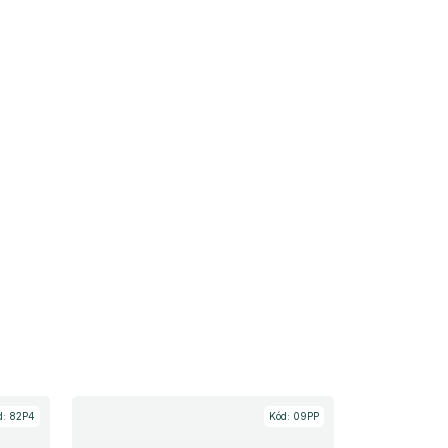
d:
82P4
Kód:
09PP