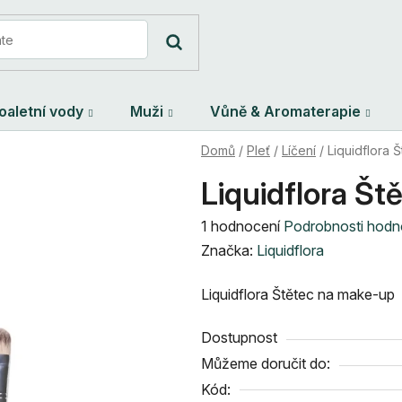
oaletní vody
Muži
Vůně & Aromaterapie
Domů
/
Pleť
/
Líčení
/
Liquidflora 
Liquidflora Š
Průměrné
1 hodnocení
Podrobnosti hodn
hodnocení
Značka:
Liquidflora
produktu
Liquidflora Štětec na make-up
je
5,0
Dostupnost
z
Můžeme doručit do:
5
Kód:
hvězdiček.