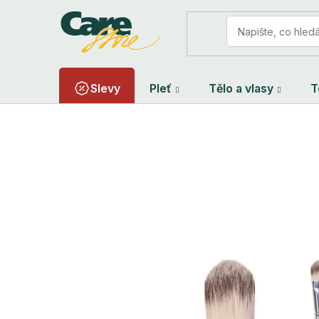
Přejít
na
obsah
Slevy
Pleť
Tělo a vlasy
T