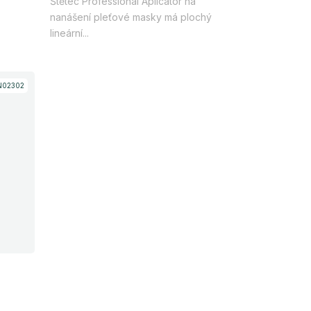
Štětec Professional Aplicator na
5
nanášení pleťové masky má plochý
hvězdiček.
lineární...
N02302