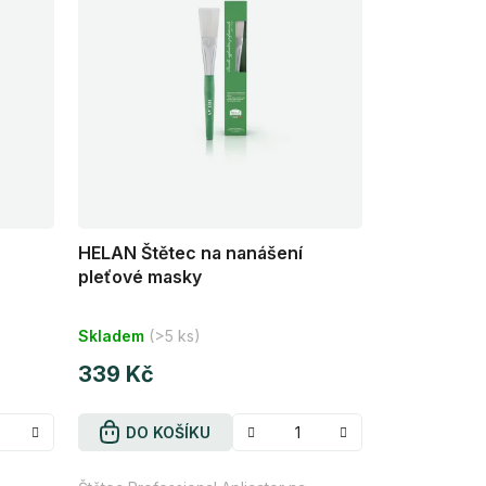
HELAN Štětec na nanášení
pleťové masky
Průměrné
Skladem
(>5 ks)
hodnocení
produktu
339 Kč
je
5,0
DO KOŠÍKU
z