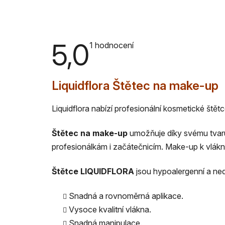
5,0
Průměrné
1 hodnocení
hodnocení
produktu
je
5,0
Liquidflora Štětec na make-up
z
5
hvězdiček.
Liquidflora nabízí profesionální kosmetické št
Štětec na make-up
umožňuje díky svému tvar
profesionálkám i začátečnicím. Make-up k vlákn
Štětce LIQUIDFLORA
jsou hypoalergenní a ned
Snadná a rovnoměrná aplikace.
Vysoce kvalitní vlákna.
Snadná manipulace.