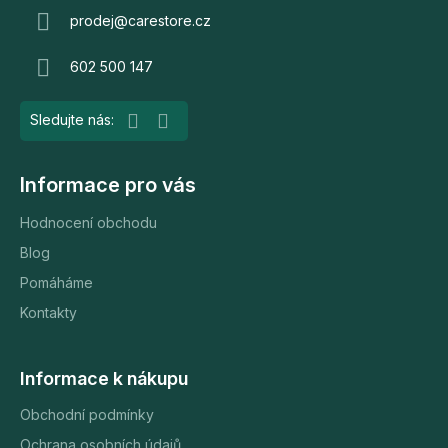
a
prodej
@
carestore.cz
t
602 500 147
í
Informace pro vás
Hodnocení obchodu
Blog
Pomáháme
Kontakty
Informace k nákupu
Obchodní podmínky
Ochrana osobních údajů