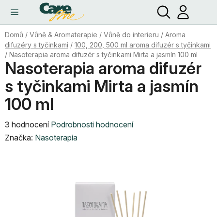
Hledat
NÁ
Přejít
KO
na
obsah
Domů
/
Vůně & Aromaterapie
/
Vůně do interieru
/
Aroma
difuzéry s tyčinkami
/
100, 200, 500 ml aroma difuzér s tyčinkami
/
Nasoterapia aroma difuzér s tyčinkami Mirta a jasmín 100 ml
Nasoterapia aroma difuzér
s tyčinkami Mirta a jasmín
100 ml
Průměrné
3 hodnocení
Podrobnosti hodnocení
hodnocení
Značka:
Nasoterapia
produktu
je
5,0
z
5
hvězdiček.