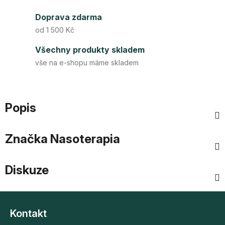
Doprava zdarma
od 1 500 Kč
Všechny produkty skladem
vše na e-shopu máme skladem
Popis
Značka
Nasoterapia
Diskuze
Z
á
Kontakt
p