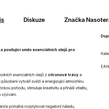
is
Diskuze
Značka
Nasoter
Dop
 posilující směs esenciálních olejů pro
Kate
EAN
odních esenciálních olejů z
citronové trávy
a
 působení vytváří svěží a energizující atmosféru.
ou pohodu, stimuluje kreativitu a přináší vitalitu,
ím výzvám.
ranče pomáhá rozptylovat negativní náladu,