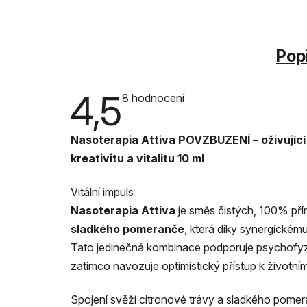
Pop
4,5
Průměrné
8 hodnocení
hodnocení
produktu
je
Nasoterapia Attiva POVZBUZENÍ – oživující a
4,5
z
kreativitu a vitalitu 10 ml
5
hvězdiček.
Vitální impuls
Nasoterapia Attiva
je směs čistých, 100% přír
sladkého pomeranče
, která díky synergickému
Tato jedinečná kombinace podporuje psychofyzick
zatímco navozuje optimistický přístup k životn
Spojení svěží citronové trávy a sladkého pome