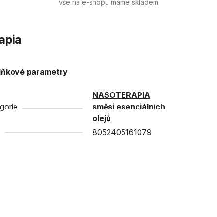
vše na e-shopu máme skladem
apia
lňkové parametry
NASOTERAPIA
gorie
směsi esenciálních
olejů
8052405161079