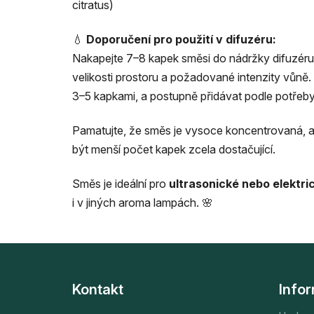
citratus)
💧
Doporučení pro použití v difuzéru:
Nakapejte 7–8 kapek směsi do nádržky difuzéru
velikosti prostoru a požadované intenzity vůně
3–5 kapkami, a postupně přidávat podle potřeby,
Pamatujte, že směs je vysoce koncentrovaná, a
být menší počet kapek zcela dostačující.
Směs je ideální pro
ultrasonické nebo elektri
i v jiných aroma lampách. 🌸
Z
á
Kontakt
Info
p