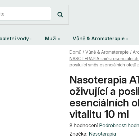
oaletní vody
Muži
Vůně & Aromaterapie
Domů
/
Vůně & Aromaterapie
/
Ar
NASOTERAPIA směsi esenciálních 
posilující směs esenciálních olejů pr
Nasoterapia A
oživující a pos
esenciálních ol
vitalitu 10 ml
Průměrné
8 hodnocení
Podrobnosti hod
hodnocení
Značka:
Nasoterapia