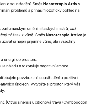
šlení a soustředění. Směs
Nasoterapia Attiva
nímání problémů a přináší filozofický pohled na
s parfumérským uměním italských mistrů, což
imečný zážitek z vůně. Směs
Nasoterapia Attiva
je
í užívat si nejen příjemné vůně, ale i všechny
a energii do prostoru.
uje náladu a rozptyluje negativní emoce.
potřebujete povzbuzení, soustředění a pozitivní
tivních úkolech. Vytvořte si prostor, který vás
dy.
ranč (Citrus sinensis), citronová tráva (Cymbopogon