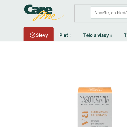
Přejít
na
obsah
Slevy
Pleť
Tělo a vlasy
T