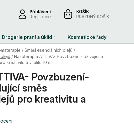
Přihlášení
NÁKUPNÍ
Registrace
PRÁZDNÝ KOŠÍK
KOŠÍK
Drogerie praní a úklid
Kosmetické řady
Dárko
omaterapie
/
Směsi esenciálních olejů
/
olejů
/
Nasoterapia ATTIVA- Povzbuzení- oživující a
o kreativitu a vitalitu 10 ml
TTIVA- Povzbuzení-
ilující směs
ejů pro kreativitu a
nocení