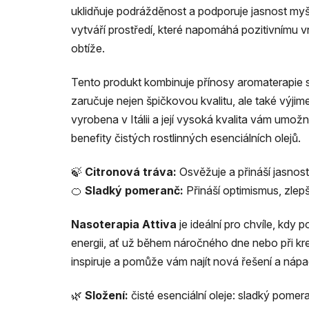
uklidňuje podrážděnost a podporuje jasnost my
vytváří prostředí, které napomáhá pozitivnímu v
obtíže.
Tento produkt kombinuje přínosy aromaterapie 
zaručuje nejen špičkovou kvalitu, ale také výj
vyrobena v Itálii a její vysoká kvalita vám umožn
benefity čistých rostlinných esenciálních olejů.
🍃
Citronová tráva:
Osvěžuje a přináší jasnost 
🍊
Sladký pomeranč:
Přináší optimismus, zlepš
Nasoterapia Attiva
je ideální pro chvíle, kdy 
energii, ať už během náročného dne nebo při krea
inspiruje a pomůže vám najít nová řešení a nápa
🌿
Složení:
čisté esenciální oleje: sladký pome