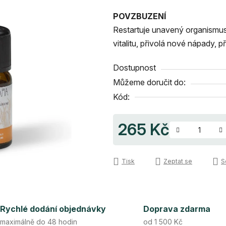
produktu
POVZBUZENÍ
je
Restartuje unavený organismus 
4,5
vitalitu, přivolá nové nápady, př
z
5
Dostupnost
hvězdiček.
Můžeme doručit do:
Kód:
265 Kč
Měrná cena:
Tisk
Zeptat se
S
Rychlé dodání objednávky
Doprava zdarma
maximálně do 48 hodin
od 1 500 Kč