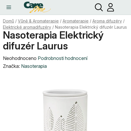
Hledat
NÁ
Přejít
KO
na
obsah
Domů
/
Vůně & Aromaterapie
/
Aromaterapie
/
Aroma difuzéry
/
Elektrické aromadifuzéry
/
Nasoterapia Elektrický difuzér Laurus
Nasoterapia Elektrický
difuzér Laurus
Průměrné
Neohodnoceno
Podrobnosti hodnocení
hodnocení
Značka:
Nasoterapia
produktu
je
0,0
z
5
hvězdiček.