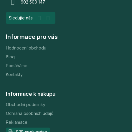
602 500 147
í
Informace pro vás
Hodnocení obchodu
Blog
Pomáháme
Kontakty
Informace k nákupu
Obchodní podmínky
Ochrana osobních údajů
Reklamace
B2B spolupráce