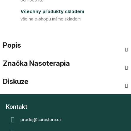
Všechny produkty skladem
vše na e-shopu máme skladem
Popis
Značka
Nasoterapia
Diskuze
Z
á
Kontakt
p
a
prodej
@
carestore.cz
t