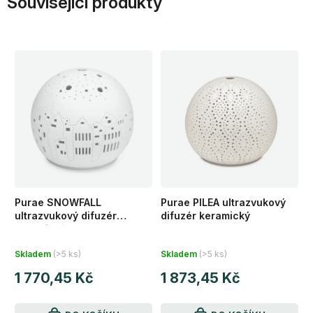
Související produkty
Purae SNOWFALL
Purae PILEA ultrazvukový
ultrazvukový difuzér
difuzér keramický
keramický
Průměrné
Průměrné
Skladem
(>5 ks)
Skladem
(>5 ks)
hodnocení
hodnocení
1 770,45 Kč
1 873,45 Kč
produktu
produktu
je
je