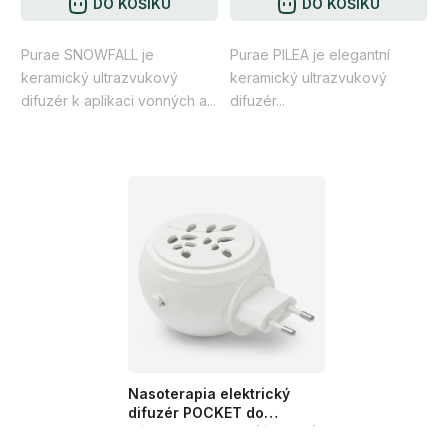
4,5
DO KOŠÍKU
4,7
DO KOŠÍKU
z
z
Purae SNOWFALL je
Purae PILEA je elegantní
5
5
keramický ultrazvukový
keramický ultrazvukový
hvězdiček.
hvězdiček.
difuzér k aplikaci vonných a...
difuzér...
Nasoterapia elektrický
difuzér POCKET do
zásuvky na esenciální oleje