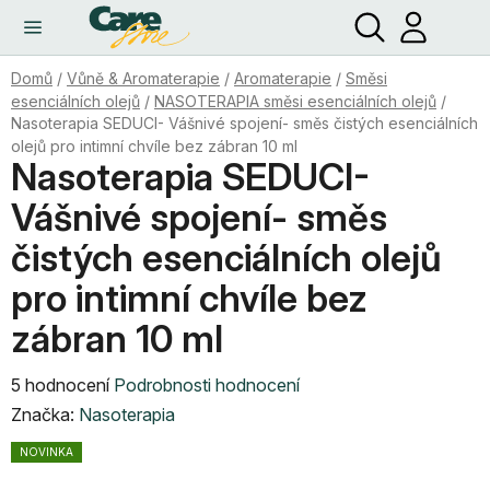
Hledat
NÁ
Přejít
KO
na
obsah
Domů
/
Vůně & Aromaterapie
/
Aromaterapie
/
Směsi
esenciálních olejů
/
NASOTERAPIA směsi esenciálních olejů
/
Nasoterapia SEDUCI- Vášnivé spojení- směs čistých esenciálních
olejů pro intimní chvíle bez zábran 10 ml
Nasoterapia SEDUCI-
Vášnivé spojení- směs
čistých esenciálních olejů
pro intimní chvíle bez
zábran 10 ml
Průměrné
5 hodnocení
Podrobnosti hodnocení
hodnocení
Značka:
Nasoterapia
produktu
NOVINKA
je