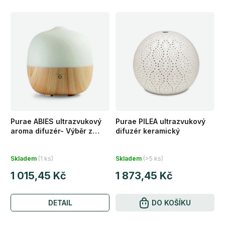
Purae ABIES ultrazvukový
Purae PILEA ultrazvukový
aroma difuzér- Výběr z
difuzér keramický
barev
Průměrné
Průměrné
Skladem
(1 ks)
Skladem
(>5 ks)
hodnocení
hodnocení
1 015,45 Kč
1 873,45 Kč
produktu
produktu
je
je
DETAIL
5,0
4,7
DO KOŠÍKU
z
z