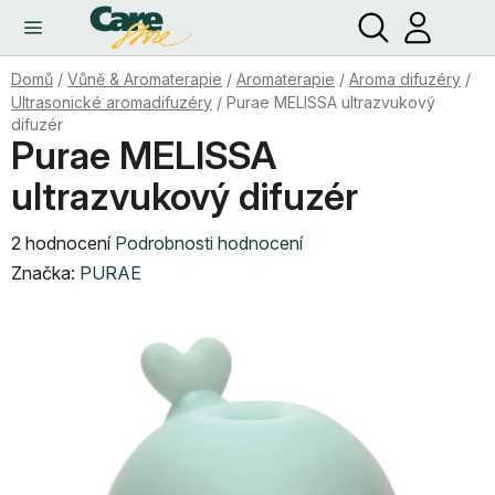
Hledat
NÁ
Přejít
KO
na
obsah
Domů
/
Vůně & Aromaterapie
/
Aromaterapie
/
Aroma difuzéry
/
Ultrasonické aromadifuzéry
/
Purae MELISSA ultrazvukový
difuzér
Purae MELISSA
ultrazvukový difuzér
Průměrné
2 hodnocení
Podrobnosti hodnocení
hodnocení
Značka:
PURAE
produktu
je
4,5
z
5
hvězdiček.