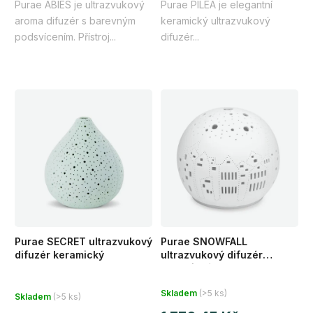
Purae ABIES je ultrazvukový
Purae PILEA je elegantní
5
5
aroma difuzér s barevným
keramický ultrazvukový
hvězdiček.
hvězdiček.
podsvícením. Přístroj...
difuzér...
Purae SECRET ultrazvukový
Purae SNOWFALL
difuzér keramický
ultrazvukový difuzér
keramický
Průměrné
Skladem
(>5 ks)
Skladem
(>5 ks)
hodnocení