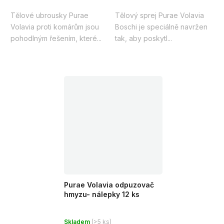
Tělové ubrousky Purae
Tělový sprej Purae Volavia
Volavia proti komárům jsou
Boschi je speciálně navržen
pohodlným řešením, které...
tak, aby poskytl...
Purae Volavia odpuzovač
hmyzu- nálepky 12 ks
Průměrné
Skladem
(>5 ks)