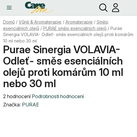
Hledat
NÁ
Přejít
KO
na
obsah
Domů
/
Vůně & Aromaterapie
/
Aromaterapie
/
Směsi
esenciálních olejů
/
PURAE směsi esenciálních olejů
/
Purae
Sinergia VOLAVIA- Odleť- směs esenciálních olejů proti komárům
10 ml nebo 30 ml
Purae Sinergia VOLAVIA-
Odleť- směs esenciálních
olejů proti komárům 10 ml
nebo 30 ml
Průměrné
2 hodnocení
Podrobnosti hodnocení
hodnocení
Značka:
PURAE
produktu
je
4,5