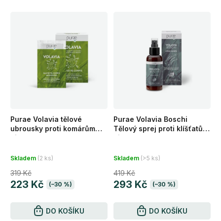
Purae Volavia tělové
Purae Volavia Boschi
ubrousky proti komárům
Tělový sprej proti klíšťatům
bio 12x3 ml
bio 100 ml
Skladem
(2 ks)
Skladem
(>5 ks)
319 Kč
419 Kč
223 Kč
293 Kč
(–30 %)
(–30 %)
DO KOŠÍKU
DO KOŠÍKU