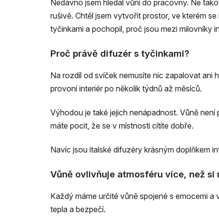
Nedávno jsem hledal vůni do pracovny. Ne takovo
rušivě. Chtěl jsem vytvořit prostor, ve kterém s
tyčinkami a pochopil, proč jsou mezi milovníky i
Proč právě difuzér s tyčinkami?
Na rozdíl od svíček nemusíte nic zapalovat ani 
provoní interiér po několik týdnů až měsíců.
Výhodou je také jejich nenápadnost. Vůně není pří
máte pocit, že se v místnosti cítíte dobře.
Navíc jsou italské difuzéry krásným doplňkem in
Vůně ovlivňuje atmosféru více, než si
Každý máme určité vůně spojené s emocemi a vzp
tepla a bezpečí.