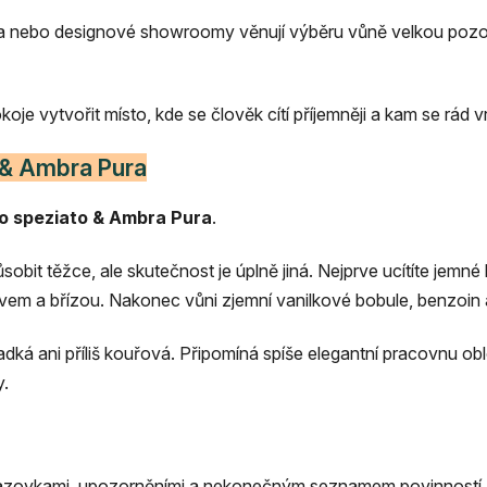
tra nebo designové showroomy věnují výběru vůně velkou pozor
 vytvořit místo, kde se člověk cítí příjemněji a kam se rád vr
 & Ambra Pura
o speziato & Ambra Pura
.
bit těžce, ale skutečnost je úplně jiná. Nejprve ucítíte jemné 
vem a břízou. Nakonec vůni zjemní vanilkové bobule, benzoin
adká ani příliš kouřová. Připomíná spíše elegantní pracovnu 
y.
razovkami, upozorněními a nekonečným seznamem povinností. Má