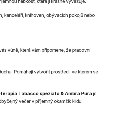
říjemnou hebkost, která ji krásně vyvažuje.
en, kanceláří, knihoven, obývacích pokojů nebo
á vás vůně, která vám připomene, že pracovní
chu. Pomáhají vytvořit prostředí, ve kterém se
terapia Tabacco speziato & Ambra Pura
je
 obyčejný večer v příjemný okamžik klidu.