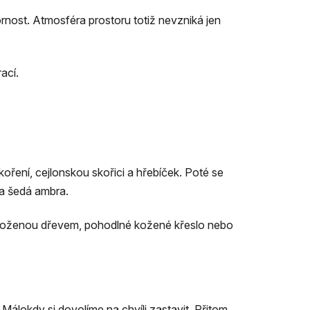
nost. Atmosféra prostoru totiž nevzniká jen
ací.
koření, cejlonskou skořici a hřebíček. Poté se
 a šedá ambra.
obloženou dřevem, pohodlné kožené křeslo nebo
lokdy si dovolíme na chvíli zastavit. Přitom