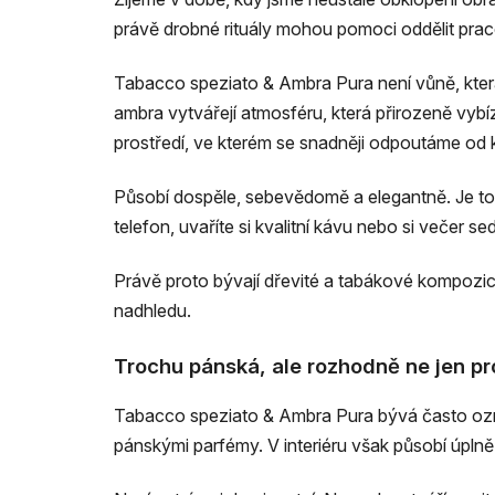
právě drobné rituály mohou pomoci oddělit pra
Tabacco speziato & Ambra Pura není vůně, která
ambra vytvářejí atmosféru, která přirozeně vybí
prostředí, ve kterém se snadněji odpoutáme od
Působí dospěle, sebevědomě a elegantně. Je to 
telefon, uvaříte si kvalitní kávu nebo si večer s
Právě proto bývají dřevité a tabákové kompozice ob
nadhledu.
Trochu pánská, ale rozhodně ne jen p
Tabacco speziato & Ambra Pura bývá často ozna
pánskými parfémy. V interiéru však působí úplně 