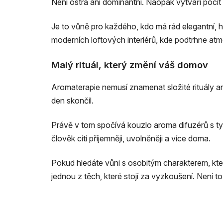
Není ostrá ani dominantní. Naopak vytváří pocit 
Je to vůně pro každého, kdo má rád elegantní, 
moderních loftových interiérů, kde podtrhne atm
Malý rituál, který změní váš domov
Aromaterapie nemusí znamenat složité rituály a
den skončil.
Právě v tom spočívá kouzlo aroma difuzérů s t
člověk cítí příjemněji, uvolněněji a více doma.
Pokud hledáte vůni s osobitým charakterem, kte
jednou z těch, které stojí za vyzkoušení. Není t