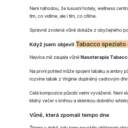
Není náhodou, že luxusní hotely, wellness cen
tím, co vidíme, ale i tím, co cítíme.
Správně zvolená vůně dokáže z obyčejného pokoje
Tabacco speziato
Když jsem objevil
Nejvíce mě zaujala vůně
Nasoterapia Tabacc
Na první pohled může spojení tabáku a ambry půso
rozvine tabák z Virginie doplněný cedrovým dře
Celá kompozice působí velmi vyváženě. Není sl
klidný večer s knihou a sklenkou dobrého whisk
Vůně, která zpomalí tempo dne
Žijeme v době, kdy jsme neustále obklopeni ob