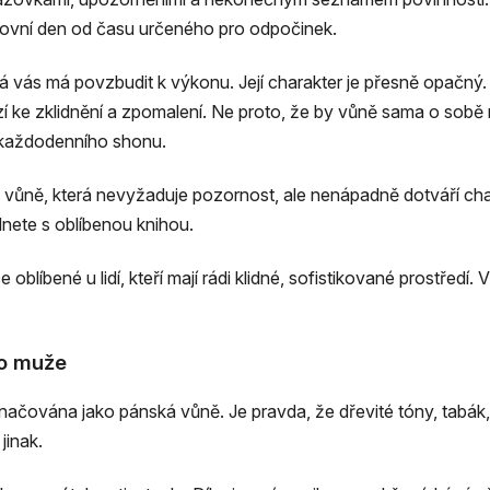
covní den od času určeného pro odpočinek.
 vás má povzbudit k výkonu. Její charakter je přesně opačný.
zí ke zklidnění a zpomalení. Ne proto, že by vůně sama o sobě
 každodenního shonu.
vůně, která nevyžaduje pozornost, ale nenápadně dotváří chara
ednete s oblíbenou knihou.
líbené u lidí, kteří mají rádi klidné, sofistikované prostředí. Vy
ro muže
čována jako pánská vůně. Je pravda, že dřevité tóny, tabák, 
jinak.