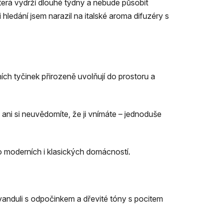
která vydrží dlouhé týdny a nebude působit
 hledání jsem narazil na italské aroma difuzéry s
ích tyčinek přirozeně uvolňují do prostoru a
a ani si neuvědomíte, že ji vnímáte – jednoduše
do moderních i klasických domácností.
vanduli s odpočinkem a dřevité tóny s pocitem