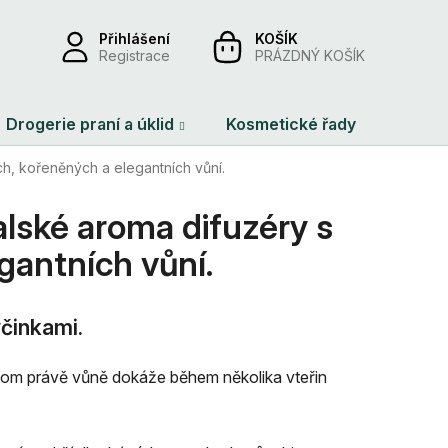
Přihlášení
NÁKUPNÍ
Registrace
PRÁZDNÝ KOŠÍK
KOŠÍK
Drogerie praní a úklid
Kosmetické řady
Dárko
ch, kořeněných a elegantních vůní.
alské aroma difuzéry s
gantních vůní.
yčinkami.
itom právě vůně dokáže během několika vteřin