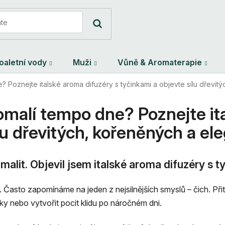
oaletní vody
Muži
Vůně & Aromaterapie
? Poznejte italské aroma difuzéry s tyčinkami a objevte sílu dřevitý
omalí tempo dne? Poznejte it
lu dřevitých, kořeněných a ele
alit. Objevil jsem italské aroma difuzéry s t
 Často zapomínáme na jeden z nejsilnějších smyslů – čich. Př
 nebo vytvořit pocit klidu po náročném dni.