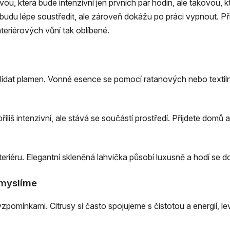
u, která bude intenzivní jen prvních pár hodin, ale takovou, 
e budu lépe soustředit, ale zároveň dokážu po práci vypnout. Při
nteriérových vůní tak oblíbené.
hlídat plamen. Vonné esence se pomocí ratanových nebo textiln
liš intenzivní, ale stává se součástí prostředí. Přijdete domů 
teriéru. Elegantní skleněná lahvička působí luxusně a hodí se 
 myslíme
omínkami. Citrusy si často spojujeme s čistotou a energií, le