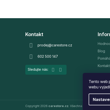
Z
á
Kontakt
Info
p
Hodnoc
a
prodej
@
carestore.cz
t
Blog
602 500 147
í
Pomáh
Kontakt
Tento web p
webu vyjadř
Nastave
Copyright 2026
carestore.cz
. Všechna práva vyhrazena.