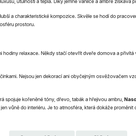
luxusu, útulnosti a tepla. Díky jemné vanilce a ambře získává p
hlubší a charakteristické kompozice. Skvěle se hodí do pracov
osféru prostoru.
ni hodiny relaxace. Někdy stačí otevřít dveře domova a přivít
yčinkami. Nejsou jen dekorací ani obyčejným osvěžovačem vzdu
rá spojuje kořeněné tóny, dřevo, tabák a hřejivou ambru,
Naso
o jen vůně do interiéru. Je to atmosféra, která dokáže proměnit