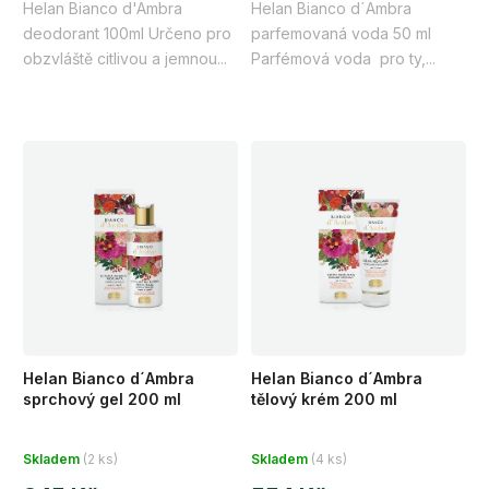
Helan Bianco d'Ambra
Helan Bianco d´Ambra
5
5
deodorant 100ml Určeno pro
parfemovaná voda 50 ml
hvězdiček.
hvězdiček.
obzvláště citlivou a jemnou...
Parfémová voda pro ty,...
Helan Bianco d´Ambra
Helan Bianco d´Ambra
sprchový gel 200 ml
tělový krém 200 ml
Průměrné
Průměrné
Skladem
(2 ks)
Skladem
(4 ks)
hodnocení
hodnocení