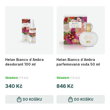
Helan Bianco d´Ambra
Helan Bianco d´Ambra
deodorant 100 ml
parfemovaná voda 50 ml
Průměrné
Průměrné
Skladem
(>5 ks)
Skladem
(>5 ks)
hodnocení
hodnocení
340 Kč
846 Kč
produktu
produktu
je
je
5,0
DO KOŠÍKU
5,0
DO KOŠÍKU
z
z