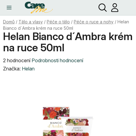
Hledat
NÁ
Přejít
KO
na
obsah
Domů
/
Tělo a vlasy
/
Péče o tělo
/
Péče o ruce a nohy
/
Helan
Bianco d´Ambra krém na ruce 50ml
Helan Bianco d´Ambra krém
na ruce 50ml
Průměrné
2 hodnocení
Podrobnosti hodnocení
hodnocení
Značka:
Helan
produktu
je
5,0
z
5
hvězdiček.