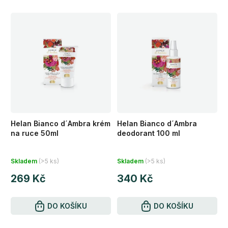
Helan Bianco d´Ambra krém
Helan Bianco d´Ambra
na ruce 50ml
deodorant 100 ml
Průměrné
Průměrné
Skladem
(>5 ks)
Skladem
(>5 ks)
hodnocení
hodnocení
269 Kč
340 Kč
produktu
produktu
je
je
5,0
DO KOŠÍKU
5,0
DO KOŠÍKU
z
z