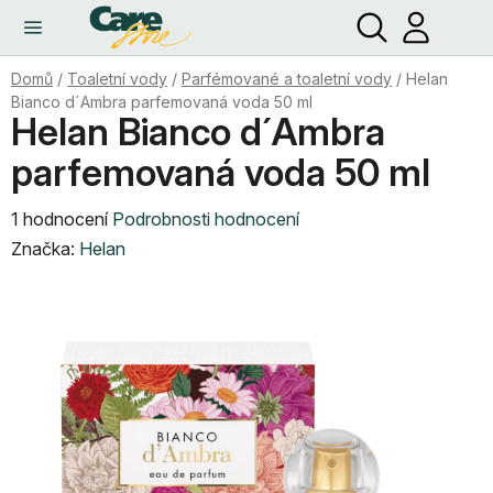
Hledat
NÁ
Přejít
KO
na
obsah
Domů
/
Toaletní vody
/
Parfémované a toaletní vody
/
Helan
Bianco d´Ambra parfemovaná voda 50 ml
Helan Bianco d´Ambra
parfemovaná voda 50 ml
Průměrné
1 hodnocení
Podrobnosti hodnocení
hodnocení
Značka:
Helan
produktu
je
5,0
z
5
hvězdiček.