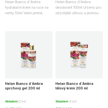
Helan Bianco d´Ambra
Helan Bianco d'Ambra
5
5
hydratační krém na ruce na
deodorant 100ml Určeno pro
hvězdiček.
hvězdiček.
nehty 50ml Velmi jemná...
obzvláště citlivou a jemnou...
Helan Bianco d´Ambra
Helan Bianco d´Ambra
sprchový gel 200 ml
tělový krém 200 ml
Průměrné
Průměrné
Skladem
(2 ks)
Skladem
(4 ks)
hodnocení
hodnocení