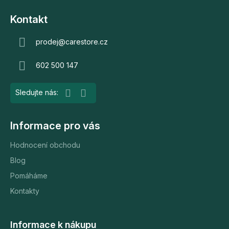
Z
á
Kontakt
p
a
prodej
@
carestore.cz
t
602 500 147
í
Informace pro vás
Hodnocení obchodu
Blog
Pomáháme
Kontakty
Informace k nákupu