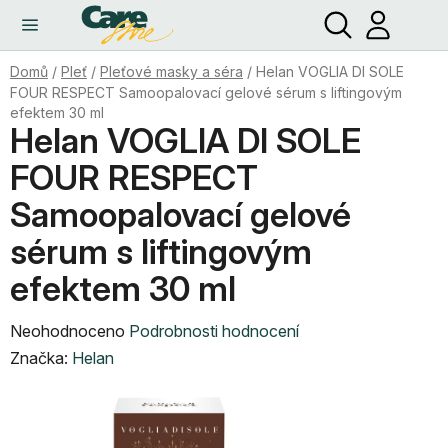
Hledat
NÁ
Přejít
KO
na
obsah
Domů
/
Pleť
/
Pleťové masky a séra
/
Helan VOGLIA DI SOLE
FOUR RESPECT Samoopalovací gelové sérum s liftingovým
efektem 30 ml
Helan VOGLIA DI SOLE
FOUR RESPECT
Samoopalovací gelové
sérum s liftingovým
efektem 30 ml
Průměrné
Neohodnoceno
Podrobnosti hodnocení
hodnocení
Značka:
Helan
produktu
je
0,0