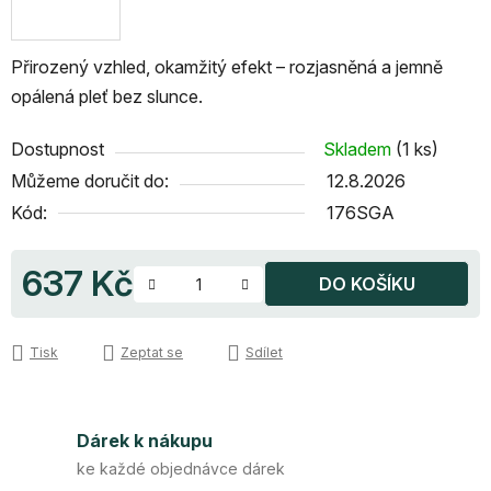
Přirozený vzhled, okamžitý efekt – rozjasněná a jemně
opálená pleť bez slunce.
Dostupnost
Skladem
(1 ks)
Můžeme doručit do:
12.8.2026
Kód:
176SGA
637 Kč
DO KOŠÍKU
Měrná cena:
Tisk
Zeptat se
Sdílet
Dárek k nákupu
ke každé objednávce dárek