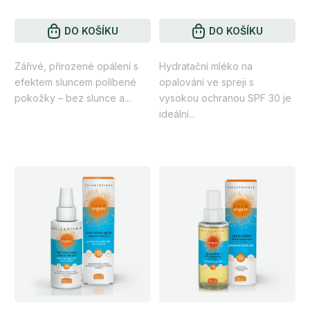
DO KOŠÍKU
DO KOŠÍKU
Zářivé, přirozené opálení s
Hydratační mléko na
efektem sluncem políbené
opalování ve spreji s
pokožky – bez slunce a...
vysokou ochranou SPF 30 je
ideální...