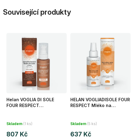
Související produkty
Helan VOGLIA DI SOLE
HELAN VOGLIADISOLE FOUR
FOUR RESPECT
RESPECT Mléko na
Samoopalovací hydratační
opalování SPF30 150 ml
tělový fluid 100 ml
Skladem
(1 ks)
Skladem
(5 ks)
807 Kč
637 Kč