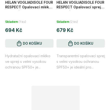
HELAN VOGLIADISOLE FOUR
HELAN VOGLIADISOLE FOUR
RESPECT Opalovací mléko
RESPECT Opalovací sprej
ve spreji SPF50+ 100 ml
clear efekt SPF50+ 150 ml
Skladem
(1 ks)
Skladem
(2 ks)
694 Kč
679 Kč
DO KOŠÍKU
DO KOŠÍKU
Hydratační opalovací mléko
Transparentní opalovací sprej
ve spreji s velmi vysokou
s velmi vysokou ochranou
ochranou SPF50+ je...
SPF50+ je ideální pro...