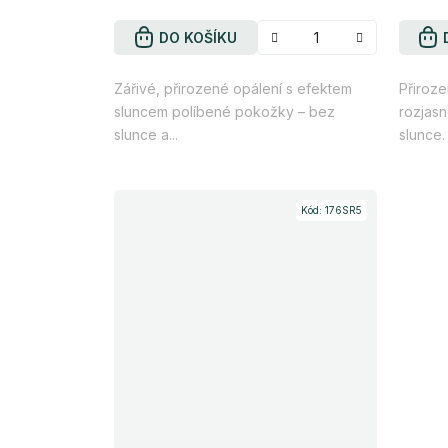
DO KOŠÍKU
Zářivé, přirozené opálení s efektem
Přiroze
sluncem políbené pokožky – bez
rozjasn
slunce a...
slunce.
Kód:
176SR5