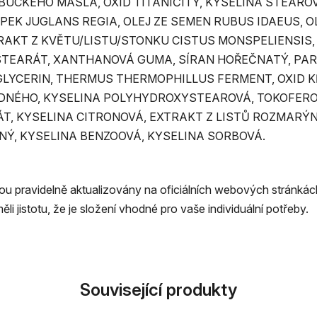
UCKÉHO MÁSLA, OXID TITANIČITÝ, KYSELINA STEAROV
PEK JUGLANS REGIA, OLEJ ZE SEMEN RUBUS IDAEUS, 
RAKT Z KVĚTU/LISTU/STONKU CISTUS MONSPELIENSIS,
STEARÁT, XANTHANOVÁ GUMA, SÍRAN HOŘEČNATÝ, PA
YCERIN, THERMUS THERMOPHILLUS FERMENT, OXID KŘE
NÉHO, KYSELINA POLYHYDROXYSTEAROVÁ, TOKOFEROL
T, KYSELINA CITRONOVÁ, EXTRAKT Z LISTŮ ROZMARÝN
Ý, KYSELINA BENZOOVÁ, KYSELINA SORBOVÁ.
u pravidelně aktualizovány na oficiálních webových stránkách
jistotu, že je složení vhodné pro vaše individuální potřeby.
Související produkty