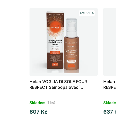
Kód:
176FA
Helan VOGLIA DI SOLE FOUR
Helan
RESPECT Samoopalovací
RESPE
hydratační tělový fluid 100 ml
sérum
ml
Skladem
(1 ks)
Sklad
807 Kč
637 