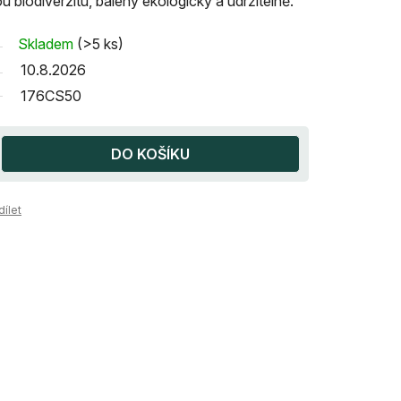
 biodiverzitu, balený ekologicky a udržitelně.
Skladem
(>5 ks)
10.8.2026
176CS50
DO KOŠÍKU
dílet