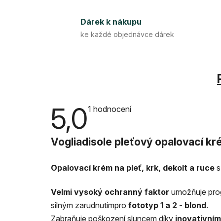
Dárek k nákupu
ke každé objednávce dárek
5,0
Průměrné
1 hodnocení
hodnocení
produktu
je
Vogliadisole pleťový opalovací k
5,0
z
5
hvězdiček.
Opalovací krém na pleť, krk, dekolt a ruce
s
Velmi vysoký ochranný faktor
umožňuje progr
silným zarudnutímpro
fototyp 1 a 2 - blond
.
Zabraňuje poškození sluncem díky
inovativním