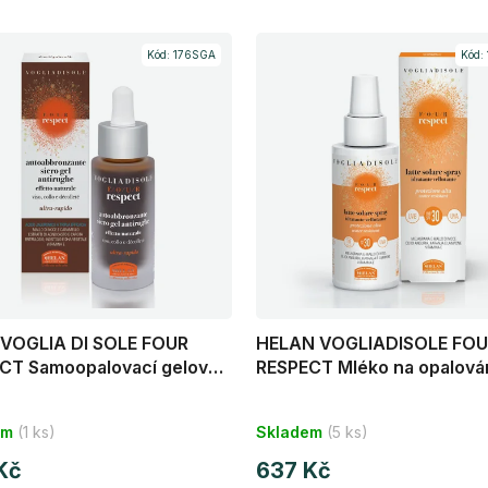
Kód:
176SGA
Kód:
 VOGLIA DI SOLE FOUR
HELAN VOGLIADISOLE FO
CT Samoopalovací gelové
RESPECT Mléko na opalová
 s liftingovým efektem 30
SPF30 150 ml
em
(1 ks)
Skladem
(5 ks)
Kč
637 Kč