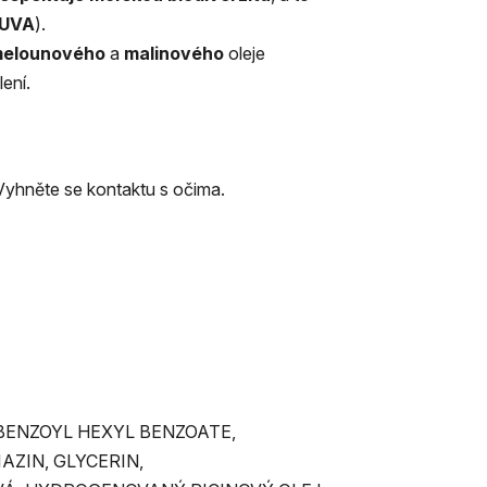
UVA
).
elounového
a
malinového
oleje
ení.
Vyhněte se kontaktu s očima.
BENZOYL HEXYL BENZOATE,
ZIN, GLYCERIN,