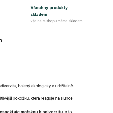
Všechny produkty
skladem
vše na e-shopu máme skladem
n
verzitu, balený ekologicky a udržitelně.
tlivější pokožku, která reaguje na slunce
respektuje mořskou biodiverzitu
, a to