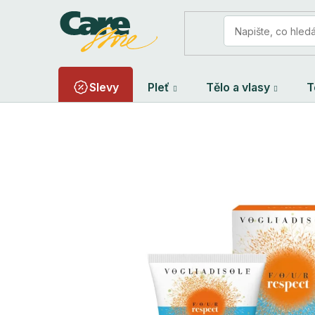
Přejít
na
obsah
Slevy
Pleť
Tělo a vlasy
T