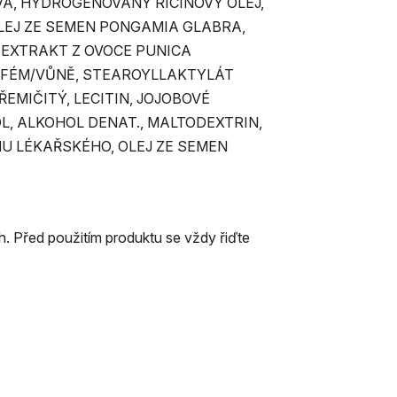
Á, HYDROGENOVANÝ RICINOVÝ OLEJ,
OLEJ ZE SEMEN PONGAMIA GLABRA,
 EXTRAKT Z OVOCE PUNICA
RFÉM/VŮNĚ, STEAROYLLAKTYLÁT
MIČITÝ, LECITIN, JOJOBOVÉ
, ALKOHOL DENAT., MALTODEXTRIN,
U LÉKAŘSKÉHO, OLEJ ZE SEMEN
. Před použitím produktu se vždy řiďte