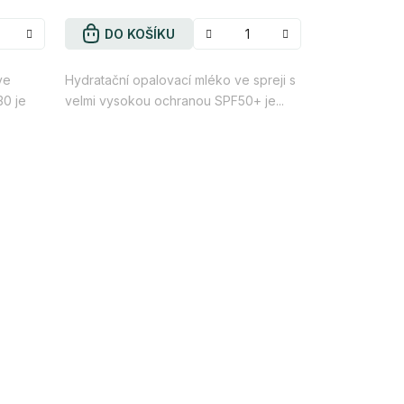
DO KOŠÍKU
ve
Hydratační opalovací mléko ve spreji s
30 je
velmi vysokou ochranou SPF50+ je...