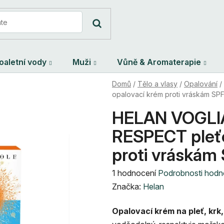
oaletní vody
Muži
Vůně & Aromaterapie
Domů
/
Tělo a vlasy
/
Opalování
/
opalovací krém proti vráskám SPF
HELAN VOGLI
RESPECT pleťo
proti vráskám
Průměrné
1 hodnocení
Podrobnosti hodn
hodnocení
Značka:
Helan
produktu
Opalovací krém na pleť, krk,
je