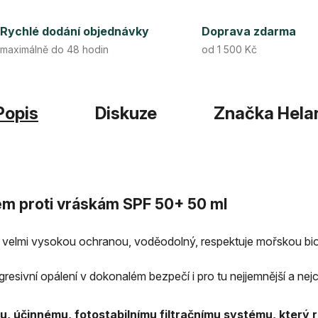
Rychlé dodání objednávky
Doprava zdarma
maximálně do 48 hodin
od 1 500 Kč
Popis
Diskuze
Značka
Hela
rém proti vráskám SPF 50+ 50 ml
 velmi vysokou ochranou, voděodolný, respektuje mořskou biodi
esivní opálení v dokonalém bezpečí i pro tu nejjemnější a nejci
u, účinnému, fotostabilnímu filtračnímu systému, který 