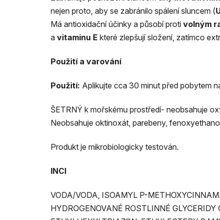
nejen proto, aby se zabránilo spálení sluncem (
Má antioxidační účinky a působí proti
volným r
a
vitaminu E
které zlepšují složení, zatímco ext
Použití a varování
Použití:
Aplikujte cca 30 minut před pobytem na
ŠETRNÝ k mořskému prostředí- neobsahuje o
Neobsahuje oktinoxát, parebeny, fenoxyethanol, v
Produkt je mikrobiologicky testován.
INCI
VODA/VODA, ISOAMYL P-METHOXYCINNAMÁ
HYDROGENOVANÉ ROSTLINNÉ GLYCERIDY C