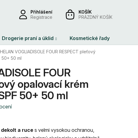
Přihlášení
NÁKUPNÍ
Registrace
PRÁZDNÝ KOŠÍK
KOŠÍK
Drogerie praní a úklid
Kosmetické řady
Dárko
HELAN VOGLIADISOLE FOUR RESPECT pleťový
 50+ 50 ml
ADISOLE FOUR
vý opalovací krém
 SPF 50+ 50 ml
ocení
 dekolt a ruce
s velmi vysokou ochranou,