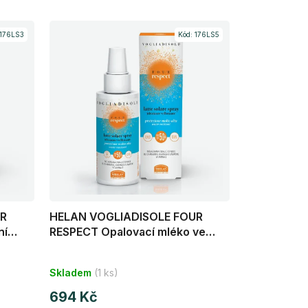
176LS3
Kód:
176LS5
UR
HELAN VOGLIADISOLE FOUR
ní
RESPECT Opalovací mléko ve
spreji SPF50+ 100 ml
Skladem
(1 ks)
694 Kč