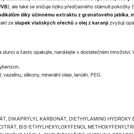
UVB
), ale také se snižuje riziko předčasného stárnutí pokožky (
adikálům díky účinnému extraktu z granátového jablka
,
m
rakt ze
slupek vlašských ořechů
a
olej z karanji
zvyšují opál
 slunci a často opakujte, nanášejte v dostatečném množství. 
xybenzon.
azelínu, silikony, minerální oleje, lanolín, PEG.
T, DIKAPRYLYL KARBONÁT, DIETHYLAMINO HYDROXY 
ITRÁT, BIS-ETHYLHEXYLOXYFENOL METHOXYFENYLTRIA