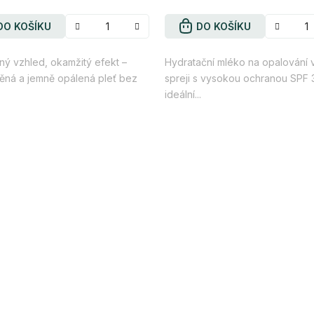
DO KOŠÍKU
DO KOŠÍKU
ný vzhled, okamžitý efekt –
Hydratační mléko na opalování 
ěná a jemně opálená pleť bez
spreji s vysokou ochranou SPF 
ideální...